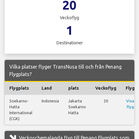
20
Veckoflyg
1
Destinationer
Vilka platser flyger TransNusa till och från Penang
Flygplats?
Flygplats
Land
plats
Veckoflyg
Flyg
Soekarno-
Indonesia
Jakarta
20
Visa
Hatta
Soekarno
flyg
International
Hatta
(CGK)
Veckoschemalagda flyg till Penang Flygplats som