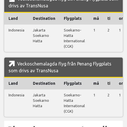
drivs av TransNusa
Land
Destination
Flygplats
må
ti
on
Indonesia
Jakarta
Soekarno-
1
2
1
Soekarno
Hatta
Hatta
International
(CGK)
Veckoschemalagda flyg från Penang Flygplats
som drivs av TransNusa
Land
Destination
Flygplats
må
ti
on
Indonesia
Jakarta
Soekarno-
1
2
1
Soekarno
Hatta
Hatta
International
(CGK)