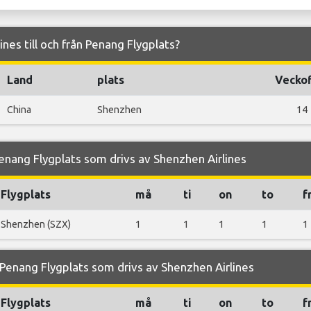
ines till och från Penang Flygplats?
Land
plats
Veckof
China
Shenzhen
14
enang Flygplats som drivs av Shenzhen Airlines
Flygplats
må
ti
on
to
f
Shenzhen (SZX)
1
1
1
1
1
enang Flygplats som drivs av Shenzhen Airlines
Flygplats
må
ti
on
to
f