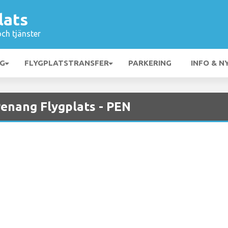
lats
och tjänster
NG
FLYGPLATSTRANSFER
PARKERING
INFO & N
Penang Flygplats - PEN