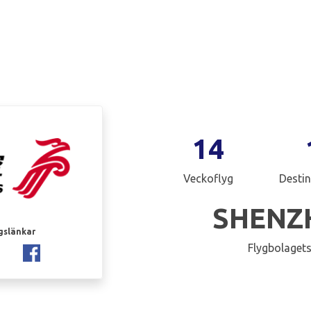
14
Veckoflyg
Destin
SHENZ
gslänkar
Flygbolagets