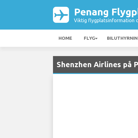
Penang Flygp
Viktig flygplatsinformation 
HOME
FLYG
BILUTHYRNI
Shenzhen Airlines på 