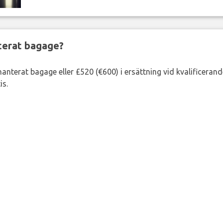
nterat bagage?
lhanterat bagage eller £520 (€600) i ersättning vid kvalificeran
is.