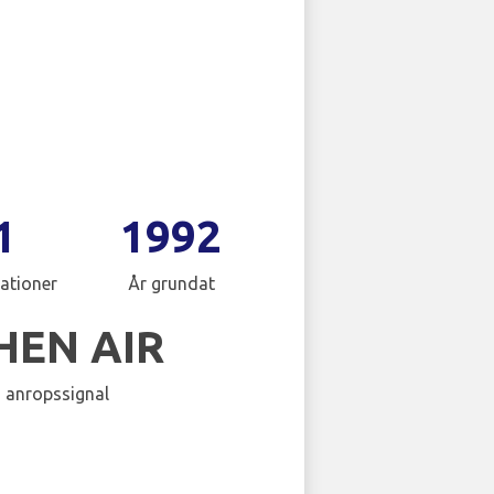
1
1992
ationer
År grundat
HEN AIR
 anropssignal