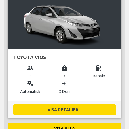
TOYOTA VIOS
group
business_center
local_gas_station
5
3
Bensin
miscellaneous_services
login
Automatisk
3 Dörr
VISA DETALJER...
VISA ALLA