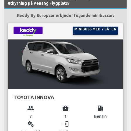
uthyrning på Penang Flygplats?
Keddy By Europcar erbjuder följande minibussar:
MINIBUSS MED 7 SÄTEN
TOYOTA INNOVA
group
business_center
local_gas_station
7
1
Bensin
miscellaneous_services
login