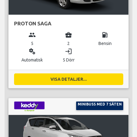
PROTON SAGA
group
business_center
local_gas_station
5
2
Bensin
miscellaneous_services
login
Automatisk
5 Dörr
VISA DETALJER...
MINIBUSS MED 7 SÄTEN