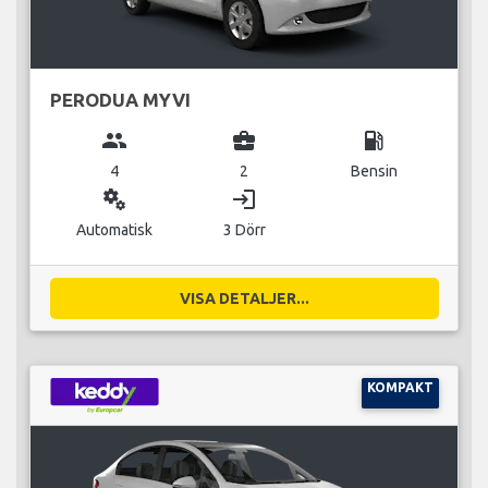
PERODUA MYVI
group
business_center
local_gas_station
4
2
Bensin
miscellaneous_services
login
Automatisk
3 Dörr
VISA DETALJER...
KOMPAKT