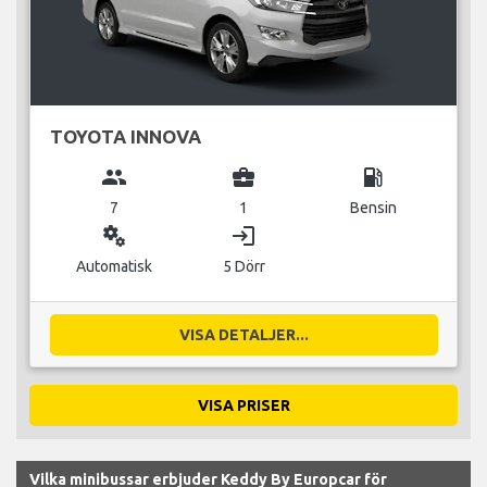
TOYOTA INNOVA
group
business_center
local_gas_station
7
1
Bensin
miscellaneous_services
login
Automatisk
5 Dörr
VISA DETALJER...
VISA PRISER
Vilka minibussar erbjuder Keddy By Europcar för