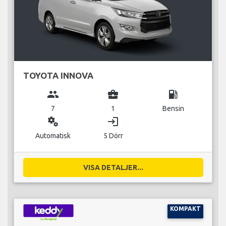
TOYOTA INNOVA
group
business_center
local_gas_station
7
1
Bensin
miscellaneous_services
login
Automatisk
5 Dörr
VISA DETALJER...
KOMPAKT