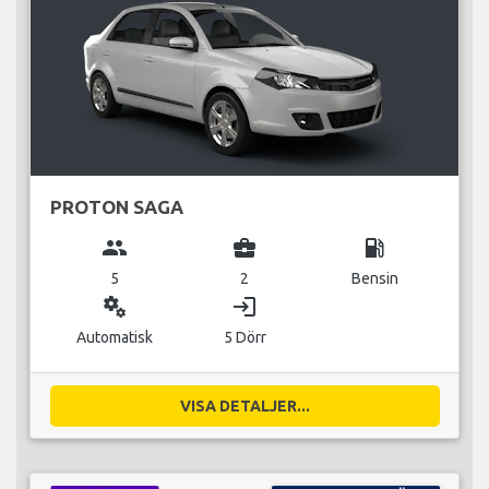
PROTON SAGA
group
business_center
local_gas_station
5
2
Bensin
miscellaneous_services
login
Automatisk
5 Dörr
VISA DETALJER...