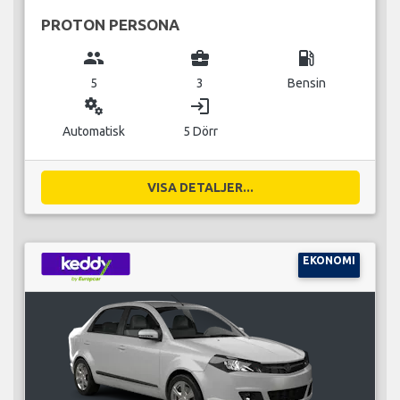
PROTON PERSONA
group
business_center
local_gas_station
5
3
Bensin
miscellaneous_services
login
Automatisk
5 Dörr
VISA DETALJER...
EKONOMI