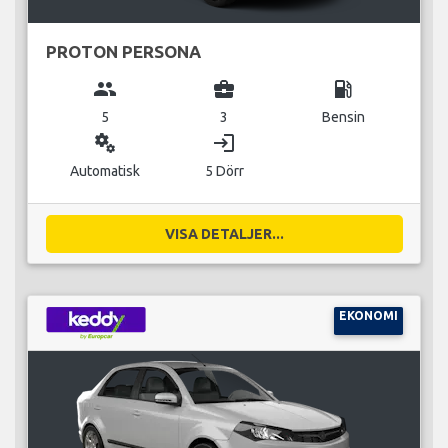
PROTON PERSONA
group
business_center
local_gas_station
5
3
Bensin
miscellaneous_services
login
Automatisk
5 Dörr
VISA DETALJER...
EKONOMI