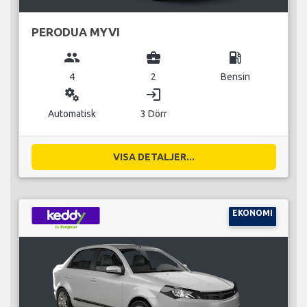
PERODUA MYVI
group
business_center
local_gas_station
4
2
Bensin
miscellaneous_services
login
Automatisk
3 Dörr
VISA DETALJER...
EKONOMI