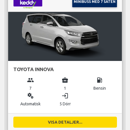
MINIBUSS MED 7 SÄTEN
TOYOTA INNOVA
group
business_center
local_gas_station
7
1
Bensin
miscellaneous_services
login
Automatisk
5 Dörr
VISA DETALJER...