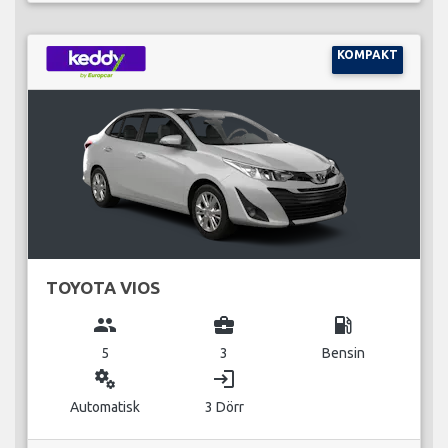
KOMPAKT
TOYOTA VIOS
group
business_center
local_gas_station
5
3
Bensin
miscellaneous_services
login
Automatisk
3 Dörr