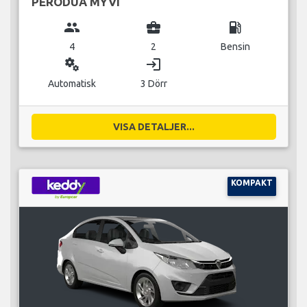
PERODUA MYVI
group
business_center
local_gas_station
4
2
Bensin
miscellaneous_services
login
Automatisk
3 Dörr
VISA DETALJER...
KOMPAKT