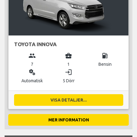
TOYOTA INNOVA
group
business_center
local_gas_station
7
1
Bensin
miscellaneous_services
login
Automatisk
5 Dörr
VISA DETALJER...
MER INFORMATION