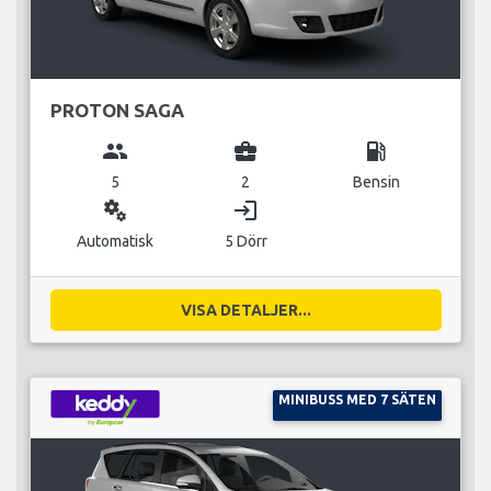
PROTON SAGA
group
business_center
local_gas_station
5
2
Bensin
miscellaneous_services
login
Automatisk
5 Dörr
VISA DETALJER...
MINIBUSS MED 7 SÄTEN