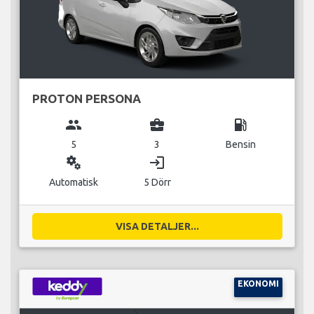
PROTON PERSONA
group
business_center
local_gas_station
5
3
Bensin
miscellaneous_services
login
Automatisk
5 Dörr
VISA DETALJER...
EKONOMI