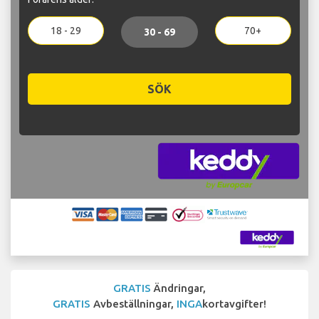
18 - 29
70+
30 - 69
SÖK
GRATIS
Ändringar,
GRATIS
Avbeställningar,
INGA
kortavgifter!