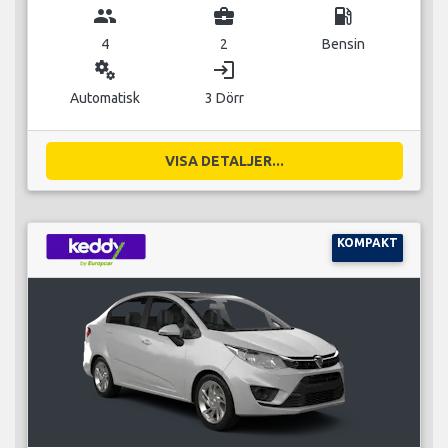
group
business_center
local_gas_station
4
2
Bensin
miscellaneous_services
login
Automatisk
3 Dörr
VISA DETALJER...
KOMPAKT