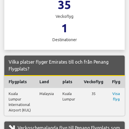
35
Veckoflyg
1
Destinationer
Vilka platser flyger Emirates till och från Penang
Flygplats?
Flygplats
Land
plats
Veckoflyg
Flyg
Kuala
Malaysia
Kuala
35
Visa
Lumpur
Lumpur
flyg
International
Airport (KUL)
Veckoschemalagda flyg till Penang Flygplats som