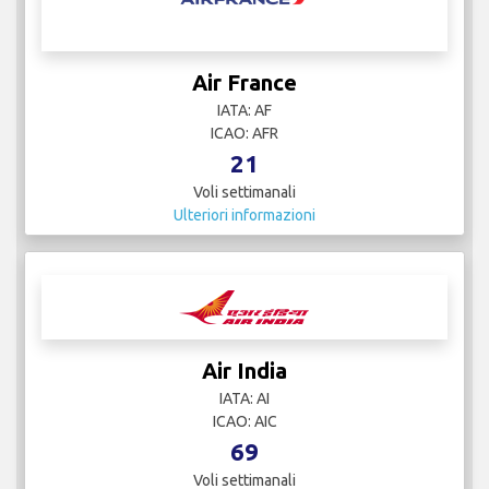
Air France
IATA: AF
ICAO: AFR
21
Voli settimanali
Ulteriori informazioni
Air India
IATA: AI
ICAO: AIC
69
Voli settimanali