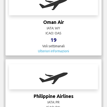
Oman Air
IATA: WY
ICAO: OAS
19
Voli settimanali
Ulteriori informazioni
Philippine Airlines
IATA: PR