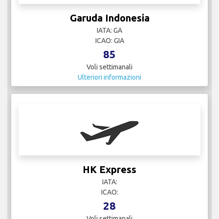
Garuda Indonesia
IATA: GA
ICAO: GIA
85
Voli settimanali
Ulteriori informazioni
HK Express
IATA:
ICAO:
28
Voli settimanali