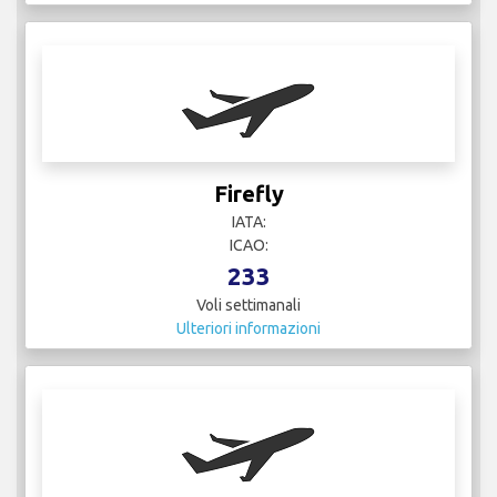
Firefly
IATA:
ICAO:
233
Voli settimanali
Ulteriori informazioni