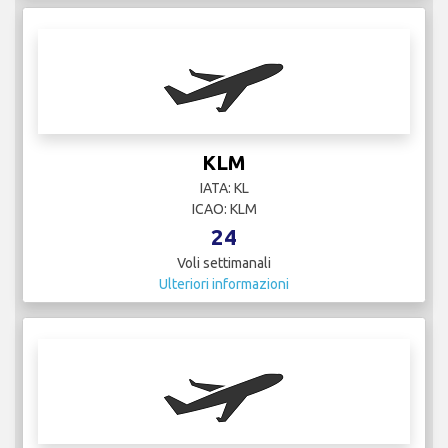
KLM
IATA: KL
ICAO: KLM
24
Voli settimanali
Ulteriori informazioni