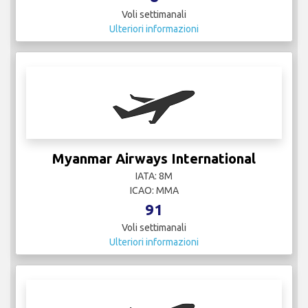
Voli settimanali
Ulteriori informazioni
Myanmar Airways International
IATA: 8M
ICAO: MMA
91
Voli settimanali
Ulteriori informazioni