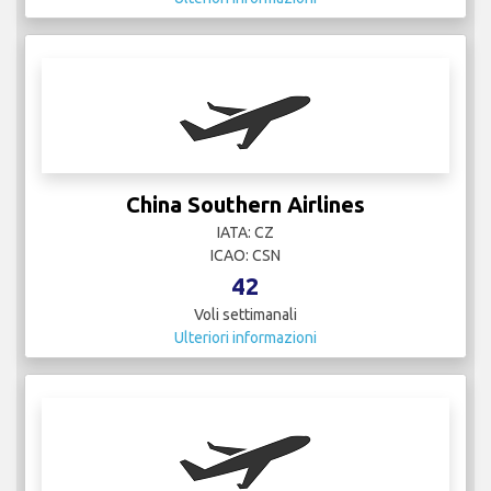
China Southern Airlines
IATA: CZ
ICAO: CSN
42
Voli settimanali
Ulteriori informazioni