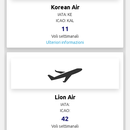
Korean Air
IATA: KE
ICAO: KAL
11
Voli settimanali
Ulteriori informazioni
Lion Air
IATA:
ICAO:
42
Voli settimanali