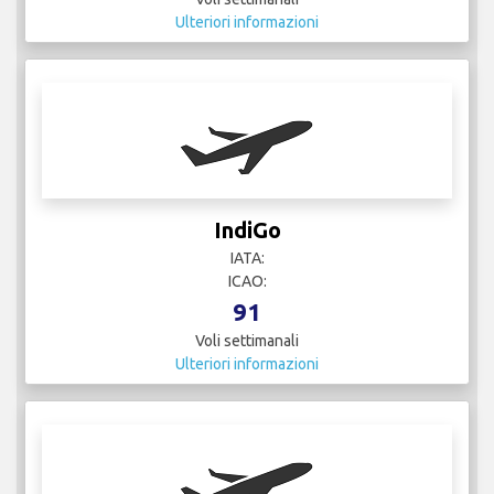
Ulteriori informazioni
IndiGo
IATA:
ICAO:
91
Voli settimanali
Ulteriori informazioni