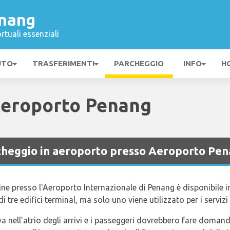
nang
rtuali essenziali
UTO
TRASFERIMENTI
PARCHEGGIO
INFO
H
Aeroporto Penang
archeggio in aeroporto presso Aeroporto Pe
ine presso l'Aeroporto Internazionale di Penang è disponibile i
 tre edifici terminal, ma solo uno viene utilizzato per i servizi
va nell'atrio degli arrivi e i passeggeri dovrebbero fare doman