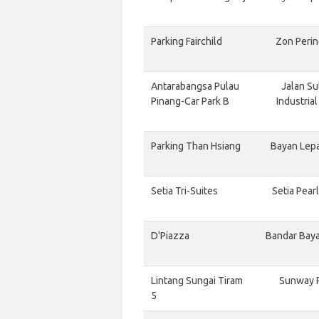
Parking Fairchild
Zon Perin
Antarabangsa Pulau
Jalan Su
Pinang-Car Park B
Industria
Parking Than Hsiang
Bayan Lepa
Setia Tri-Suites
Setia Pear
D'Piazza
Bandar Baya
Lintang Sungai Tiram
Sunway P
5