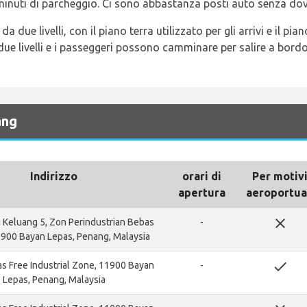
minuti di parcheggio. Ci sono abbastanza posti auto senza dov
 due livelli, con il piano terra utilizzato per gli arrivi e il pian
 due livelli e i passeggeri possono camminare per salire a bordo 
ang
Indirizzo
orari di
Per motiv
apertura
aeroportua
close
ai Keluang 5, Zon Perindustrian Bebas
-
11900 Bayan Lepas, Penang, Malaysia
done
s Free Industrial Zone, 11900 Bayan
-
Lepas, Penang, Malaysia