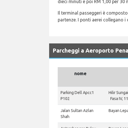
dieci minuti e poi RM 1,00 per 30 
Il terminal passeggeri è composto da
partenze. I ponti aerei collegano i
Parcheggi a Aeroporto Pen
nome
Parking Dell Apcc1
Hilir Sung
P102
Fasa IV, 
Jalan Sultan Azlan
Bayan Lepa
Shah