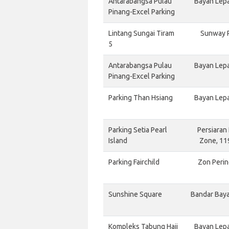
Antarabangsa Pulau
Bayan Lepa
Pinang-Excel Parking
Lintang Sungai Tiram
Sunway P
5
Antarabangsa Pulau
Bayan Lepa
Pinang-Excel Parking
Parking Than Hsiang
Bayan Lepa
Parking Setia Pearl
Persiaran 
Island
Zone, 11
Parking Fairchild
Zon Perin
Sunshine Square
Bandar Baya
Kompleks Tabung Haji
Bayan Lepa