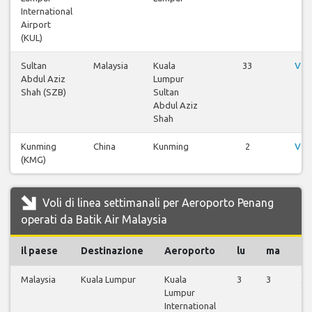
International
Airport
(KUL)
Sultan
Malaysia
Kuala
33
Vis
Abdul Aziz
Lumpur
Shah (SZB)
Sultan
Abdul Aziz
Shah
Kunming
China
Kunming
2
Vis
(KMG)
Voli di linea settimanali per Aeroporto Penang
operati da Batik Air Malaysia
il paese
Destinazione
Aeroporto
lu
ma
m
Malaysia
Kuala Lumpur
Kuala
3
3
3
Lumpur
International