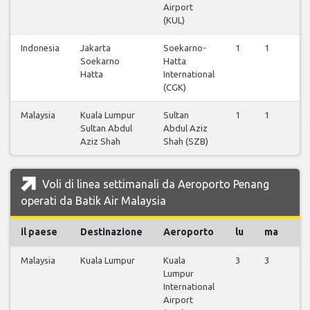
Airport
(KUL)
Indonesia
Jakarta
Soekarno-
1
1
1
Soekarno
Hatta
Hatta
International
(CGK)
Malaysia
Kuala Lumpur
Sultan
1
1
3
Sultan Abdul
Abdul Aziz
Aziz Shah
Shah (SZB)
Voli di linea settimanali da Aeroporto Penang
operati da Batik Air Malaysia
il paese
Destinazione
Aeroporto
lu
ma
m
Malaysia
Kuala Lumpur
Kuala
3
3
3
Lumpur
International
Airport