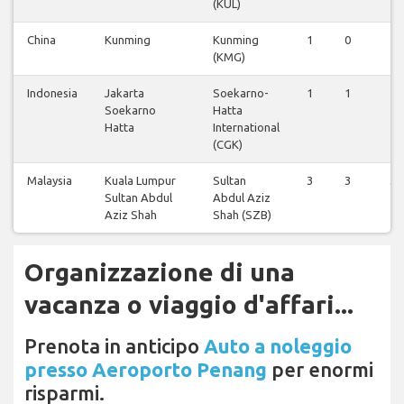
(KUL)
China
Kunming
Kunming
1
0
1
(KMG)
Indonesia
Jakarta
Soekarno-
1
1
1
Soekarno
Hatta
Hatta
International
(CGK)
Malaysia
Kuala Lumpur
Sultan
3
3
3
Sultan Abdul
Abdul Aziz
Aziz Shah
Shah (SZB)
Organizzazione di una
vacanza o viaggio d'affari...
Prenota in anticipo
Auto a noleggio
presso Aeroporto Penang
per enormi
risparmi.