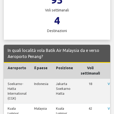
Voli settimanali
4
Destinazioni
In quali località vola Batik Air Malaysia da e verso
Aeroporto Penang?
Aeroporto
il paese
Posizione
Voli
settimanali
Soekarno-
Indonesia
Jakarta
18
Vis
Hatta
Soekarno
International
Hatta
(CGK)
Kuala
Malaysia
Kuala
42
Vis
Lumpur
Lumpur