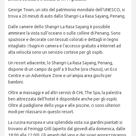
George Town, un sito del patrimonio mondiale dell'UNESCO, si
trova a 20 minuti di auto dallo Shangri-La Rasa Sayang, Penang.
Dalle camere dello Shangri-La Rasa Sayang è possibile
ammirare la vista sull'oceano o sulle colline di Penang. Sono
spaziose e decorate con tessuti colorati e dettagli in legno
intagliato. I bagni in camera e l'accesso gratuito a Internet ad
alta velocità sono un servizio cortese per gli ospiti.
Un resort adiacente, lo Shangri-La Rasa Sayang, Penang,
dispone di un campo da golf a 9 buche (ora chiuso), un Eco
Centre e un Adventure Zone e un'ampia area giochi per
bambini.
Oltre ai massaggi e ad altri servizi di CHI, The Spa, la palestra
ben attrezzata dell'hotel è disponibile anche per gli ospiti.
Oltre al padiglione dello yoga e alle piscine, ci sono ulteriori
modi per rilassarsi in questo resort.
La cucina europea e una splendida vista sui giardini piantati si
trovano al Feringgi Grill (aperto dal giovedì alla domenica, dalle
18:00 alle 22:00). Gli amanti del vino e dei sigari apprezzeranno