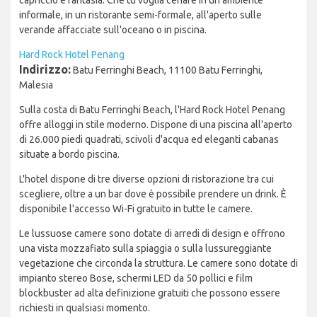
capriccio e fantasia. Che tu voglia cenare in un ambiente
informale, in un ristorante semi-formale, all'aperto sulle
verande affacciate sull'oceano o in piscina.
Hard Rock Hotel Penang
Indirizzo:
Batu Ferringhi Beach, 11100 Batu Ferringhi,
Malesia
Sulla costa di Batu Ferringhi Beach, l'Hard Rock Hotel Penang
offre alloggi in stile moderno. Dispone di una piscina all'aperto
di 26.000 piedi quadrati, scivoli d'acqua ed eleganti cabanas
situate a bordo piscina.
L'hotel dispone di tre diverse opzioni di ristorazione tra cui
scegliere, oltre a un bar dove è possibile prendere un drink. È
disponibile l'accesso Wi-Fi gratuito in tutte le camere.
Le lussuose camere sono dotate di arredi di design e offrono
una vista mozzafiato sulla spiaggia o sulla lussureggiante
vegetazione che circonda la struttura. Le camere sono dotate di
impianto stereo Bose, schermi LED da 50 pollici e film
blockbuster ad alta definizione gratuiti che possono essere
richiesti in qualsiasi momento.