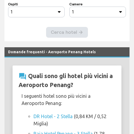
Domande frequenti - Aeroporto Penang Hotels
question_answer
Quali sono gli hotel più vicini a
Aeroporto Penang?
I seguenti hotel sono più vicini a
Aeroporto Penang:
DR Hotel - 2 Stella
(0,84 KM / 0,52
Miglia)
Raia Hotel Penang - 3 Stella
(1,78