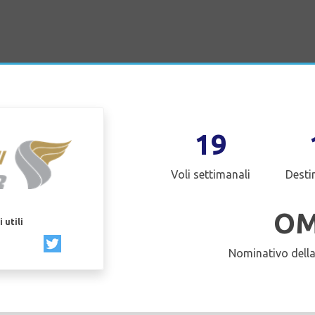
19
Voli settimanali
Desti
O
 utili
Nominativo dell