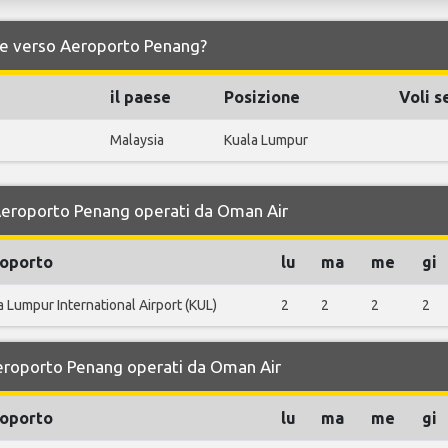
da e verso Aeroporto Penang?
il paese
Posizione
Voli s
Malaysia
Kuala Lumpur
r Aeroporto Penang operati da Oman Air
oporto
lu
ma
me
gi
a Lumpur International Airport (KUL)
2
2
2
2
 Aeroporto Penang operati da Oman Air
oporto
lu
ma
me
gi