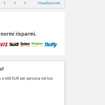
1
1
1
Visualizza voli
normi risparmi.
o?
no a 600 EUR per persona nel tuo