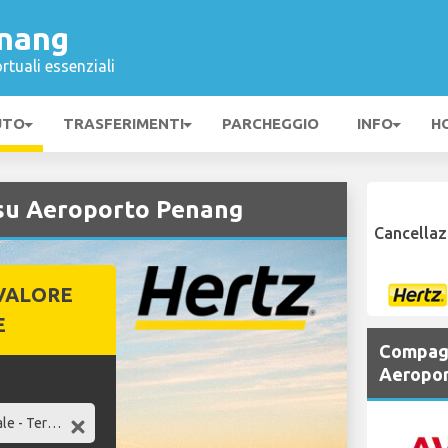
nang
rtuali essenziali
UTO
TRASFERIMENTI
PARCHEGGIO
INFO
H
su Aeroporto Penang
Cancellaz
VALORE
E
Compagn
Aeropor