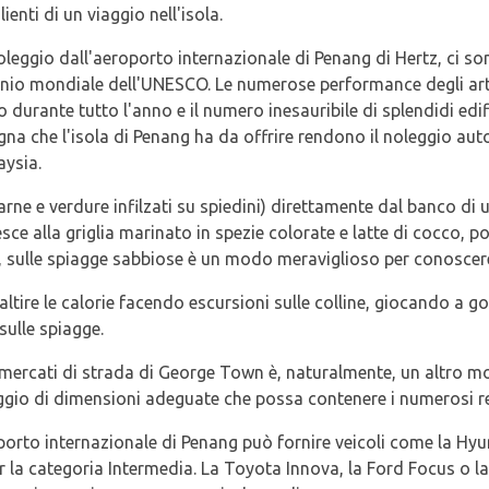
enti di un viaggio nell'isola.
 noleggio dall'aeroporto internazionale di Penang di Hertz, ci
nio mondiale dell'UNESCO. Le numerose performance degli artist
o durante tutto l'anno e il numero inesauribile di splendidi edif
na che l'isola di Penang ha da offrire rendono il noleggio aut
aysia.
carne e verdure infilzati su spiedini) direttamente dal banco d
sce alla griglia marinato in spezie colorate e latte di cocco, po
ti, sulle spiagge sabbiose è un modo meraviglioso per conoscere
tire le calorie facendo escursioni sulle colline, giocando a 
sulle spiagge.
mercati di strada di George Town è, naturalmente, un altro mod
eggio di dimensioni adeguate che possa contenere i numerosi re
porto internazionale di Penang può fornire veicoli come la Hyu
 la categoria Intermedia. La Toyota Innova, la Ford Focus o la