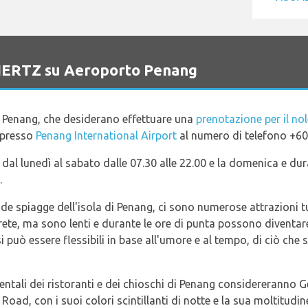
o HERTZ su Aeroporto Penang
 di Penang, che desiderano effettuare una
prenotazione per il no
 presso
Penang International Airport
al numero di telefono +60
 dal lunedì al sabato dalle 07.30 alle 22.00 e la domenica e dura
.
dide spiagge dell'isola di Penang, ci sono numerose attrazioni tu
te, ma sono lenti e durante le ore di punta possono diventare
si può essere flessibili in base all'umore e al tempo, di ciò che 
orientali dei ristoranti e dei chioschi di Penang considereranno 
oad, con i suoi colori scintillanti di notte e la sua moltitudin