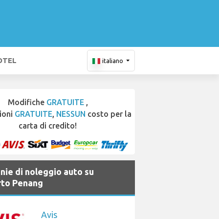
OTEL
italiano
Modifiche
GRATUITE
,
ioni
GRATUITE
,
NESSUN
costo per la
carta di credito!
ie di noleggio auto su
to Penang
Avis