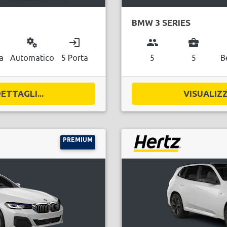
BMW 3 SERIES
miscellaneous_services
login
group
business_center
a
Automatico
5 Porta
5
5
B
ETTAGLI...
VISUALIZZ
PREMIUM