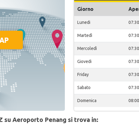
Giorno
Ape
Lunedi
07:3
Martedì
07:3
Mercoledì
07:3
Giovedi
07:3
Friday
07:3
Sabato
07:3
Domenica
08:0
Z su Aeroporto Penang si trova in: