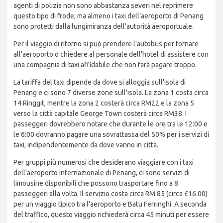
agenti di polizia non sono abbastanza severi nel reprimere
questo tipo di frode, ma almeno i taxi dell'aeroporto di Penang
sono protetti dalla lungimiranza dell'autorità aeroportuale.
Per il viaggio di ritorno si può prendere l'autobus per tornare
all'aeroporto o chiedere al personale dell'hotel di assistere con
una compagnia di taxi affidabile che non farà pagare troppo.
La tariffa del taxi dipende da dove si alloggia sull'isola di
Penang e ci sono 7 diverse zone sull'isola. La zona 1 costa circa
14 Ringgit, mentre la zona 2 costerà circa RM22 e la zona 5
verso la città capitale George Town costerà circa RM38. I
passeggeri dovrebbero notare che durante le ore tra le 12:00 e
le 6:00 dovranno pagare una sovrattassa del 50% per i servizi di
taxi, indipendentemente da dove vanno in città.
Per gruppi più numerosi che desiderano viaggiare con i taxi
dell'aeroporto internazionale di Penang, ci sono servizi di
limousine disponibili che possono trasportare fino a 8
passeggeri alla volta. Il servizio costa circa RM 85 (circa £16.00)
per un viaggio tipico tra l'aeroporto e Batu Ferringhi. A seconda
del traffico, questo viaggio richiederà circa 45 minuti per essere