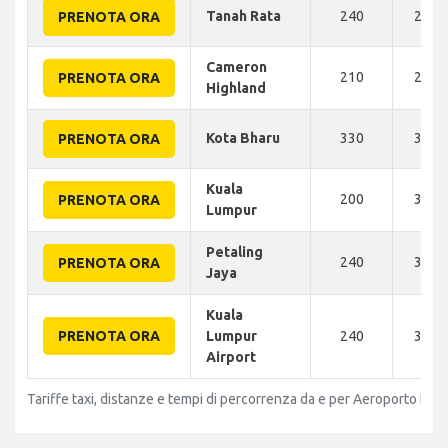
Tanah Rata
240
255 
PRENOTA ORA
Cameron
210
260 
PRENOTA ORA
Highland
Kota Bharu
330
345 
PRENOTA ORA
Kuala
200
350 
PRENOTA ORA
Lumpur
Petaling
240
350 
PRENOTA ORA
Jaya
Kuala
PRENOTA ORA
Lumpur
240
396 
Airport
Tariffe taxi, distanze e tempi di percorrenza da e per Aeroporto Pen