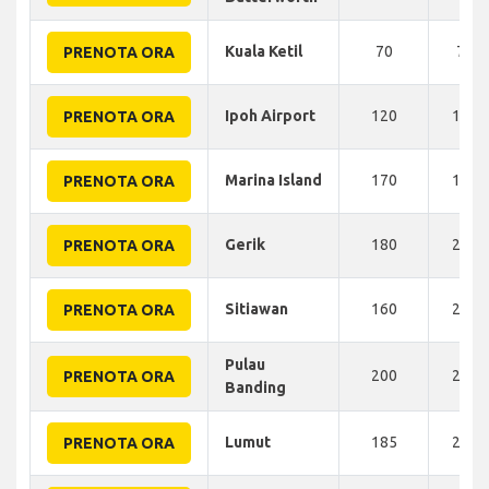
Kuala Ketil
70
75 
PRENOTA ORA
Ipoh Airport
120
160 
PRENOTA ORA
Marina Island
170
190 
PRENOTA ORA
Gerik
180
200 
PRENOTA ORA
Sitiawan
160
210 
PRENOTA ORA
Pulau
200
210 
PRENOTA ORA
Banding
Lumut
185
235 
PRENOTA ORA