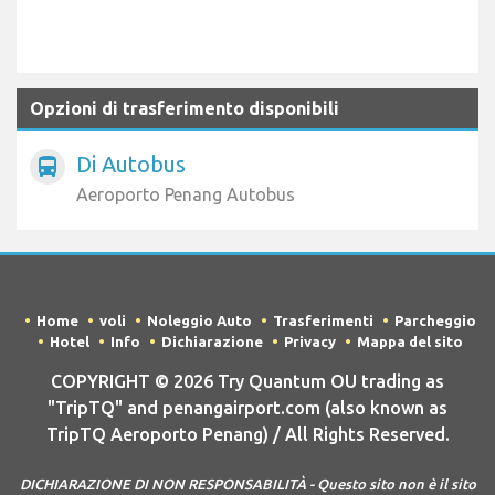
Opzioni di trasferimento disponibili
Di Autobus
directions_bus
Aeroporto Penang Autobus
Home
voli
Noleggio Auto
Trasferimenti
Parcheggio
Hotel
Info
Dichiarazione
Privacy
Mappa del sito
COPYRIGHT © 2026 Try Quantum OU trading as
"TripTQ" and penangairport.com (also known as
TripTQ Aeroporto Penang) / All Rights Reserved.
DICHIARAZIONE DI NON RESPONSABILITÀ - Questo sito non è il sito