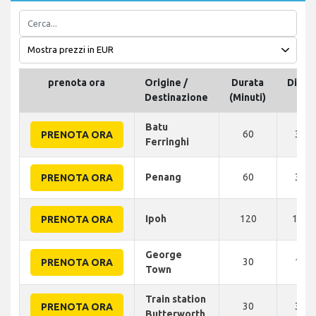
prenota ora
Origine /
Durata
Dista
Destinazione
(Minuti)
Batu
60
35 
PRENOTA ORA
Ferringhi
Penang
60
35 
PRENOTA ORA
Ipoh
120
155 
PRENOTA ORA
George
30
18 
PRENOTA ORA
Town
Train station
30
30 
PRENOTA ORA
Butterworth