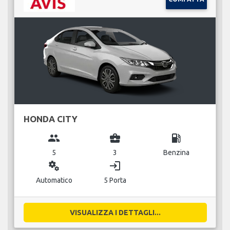
HONDA CITY
group
business_center
local_gas_station
5
3
Benzina
miscellaneous_services
login
Automatico
5 Porta
VISUALIZZA I DETTAGLI...