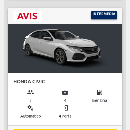
INTERMEDIA
HONDA CIVIC
group
business_center
local_gas_station
5
4
Benzina
miscellaneous_services
login
Automatico
4 Porta