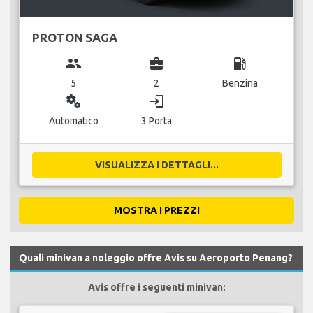
PROTON SAGA
group
business_center
local_gas_station
5
2
Benzina
miscellaneous_services
login
Automatico
3 Porta
VISUALIZZA I DETTAGLI...
MOSTRA I PREZZI
Quali minivan a noleggio offre Avis su Aeroporto Penang?
Avis offre i seguenti minivan: