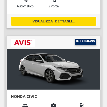
Automatico
5 Porta
VISUALIZZA I DETTAGLI...
INTERMEDIA
HONDA CIVIC
group
business_center
local_gas_station