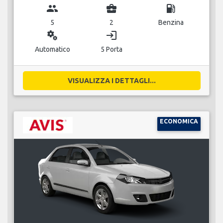
group
business_center
local_gas_station
5
2
Benzina
miscellaneous_services
login
Automatico
5 Porta
VISUALIZZA I DETTAGLI...
ECONOMICA