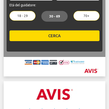
Età del guidatore:
18 - 29
70+
30 - 69
CERCA