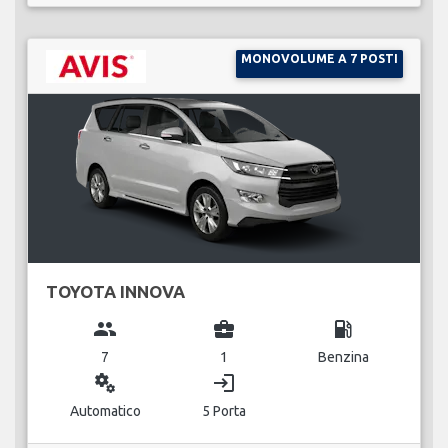
MONOVOLUME A 7 POSTI
TOYOTA INNOVA
group
business_center
local_gas_station
7
1
Benzina
miscellaneous_services
login
Automatico
5 Porta