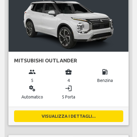
MITSUBISHI OUTLANDER
group
business_center
local_gas_station
5
4
Benzina
miscellaneous_services
login
Automatico
5 Porta
VISUALIZZA I DETTAGLI...