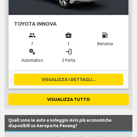
TOYOTA INNOVA
group
business_center
local_gas_station
7
1
Benzina
miscellaneous_services
login
Automatico
5 Porta
VISUALIZZA I DETTAGLI...
VISUALIZZA TUTTO
Quali sono le auto a noleggio Avis più economiche
disponibili su Aeroporto Penang?