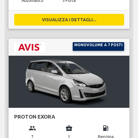
Automatico
5 Porta
VISUALIZZA I DETTAGLI...
MONOVOLUME A 7 POSTI
PROTON EXORA
group
business_center
local_gas_station
7
1
Benzina