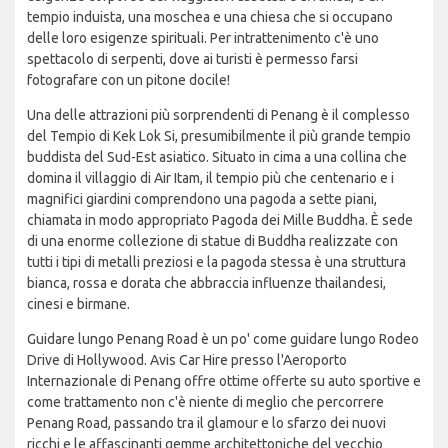
tempio induista, una moschea e una chiesa che si occupano
delle loro esigenze spirituali. Per intrattenimento c'è uno
spettacolo di serpenti, dove ai turisti è permesso farsi
fotografare con un pitone docile!
Una delle attrazioni più sorprendenti di Penang è il complesso
del Tempio di Kek Lok Si, presumibilmente il più grande tempio
buddista del Sud-Est asiatico. Situato in cima a una collina che
domina il villaggio di Air Itam, il tempio più che centenario e i
magnifici giardini comprendono una pagoda a sette piani,
chiamata in modo appropriato Pagoda dei Mille Buddha. È sede
di una enorme collezione di statue di Buddha realizzate con
tutti i tipi di metalli preziosi e la pagoda stessa è una struttura
bianca, rossa e dorata che abbraccia influenze thailandesi,
cinesi e birmane.
Guidare lungo Penang Road è un po' come guidare lungo Rodeo
Drive di Hollywood. Avis Car Hire presso l'Aeroporto
Internazionale di Penang offre ottime offerte su auto sportive e
come trattamento non c'è niente di meglio che percorrere
Penang Road, passando tra il glamour e lo sfarzo dei nuovi
ricchi e le affascinanti gemme architettoniche del vecchio