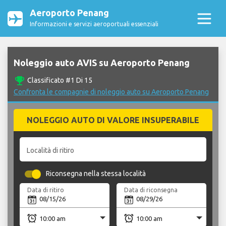
Aeroporto Penang
Informazioni e servizi aeroportuali essenziali
Noleggio auto AVIS su Aeroporto Penang
emoji_events
Classificato #1 Di 15
Confronta le compagnie di noleggio auto su Aeroporto Penang
NOLEGGIO AUTO DI VALORE INSUPERABILE
Località di ritiro
Riconsegna nella stessa località
Data di ritiro
Data di riconsegna