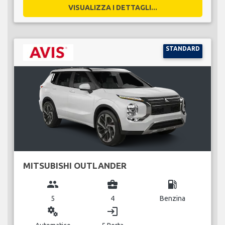
VISUALIZZA I DETTAGLI...
STANDARD
MITSUBISHI OUTLANDER
group
business_center
local_gas_station
5
4
Benzina
miscellaneous_services
login