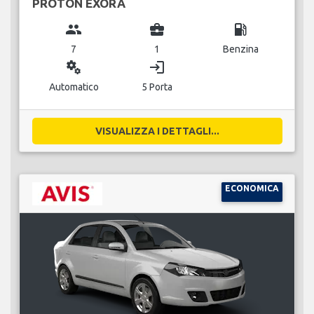
PROTON EXORA
group
business_center
local_gas_station
7
1
Benzina
miscellaneous_services
login
Automatico
5 Porta
VISUALIZZA I DETTAGLI...
ECONOMICA