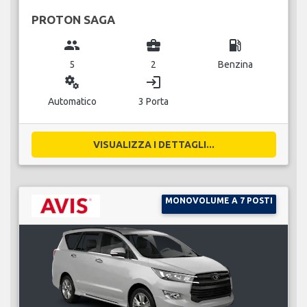
PROTON SAGA
group
business_center
local_gas_station
5
2
Benzina
miscellaneous_services
login
Automatico
3 Porta
VISUALIZZA I DETTAGLI...
MONOVOLUME A 7 POSTI