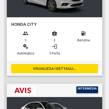
HONDA CITY
group
business_center
local_gas_station
5
3
Benzina
miscellaneous_services
login
Automatico
5 Porta
VISUALIZZA I DETTAGLI...
INTERMEDIA