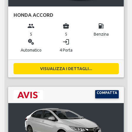
HONDA ACCORD
group
business_center
local_gas_station
5
5
Benzina
miscellaneous_services
login
Automatico
4 Porta
VISUALIZZA I DETTAGLI...
COMPATTA