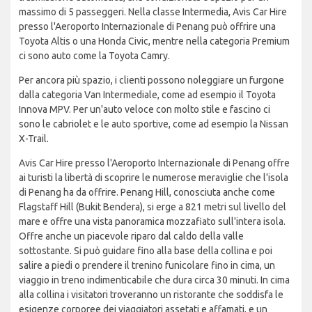
massimo di 5 passeggeri. Nella classe Intermedia, Avis Car Hire
presso l'Aeroporto Internazionale di Penang può offrire una
Toyota Altis o una Honda Civic, mentre nella categoria Premium
ci sono auto come la Toyota Camry.
Per ancora più spazio, i clienti possono noleggiare un furgone
dalla categoria Van Intermediale, come ad esempio il Toyota
Innova MPV. Per un'auto veloce con molto stile e fascino ci
sono le cabriolet e le auto sportive, come ad esempio la Nissan
X-Trail.
Avis Car Hire presso l'Aeroporto Internazionale di Penang offre
ai turisti la libertà di scoprire le numerose meraviglie che l'isola
di Penang ha da offrire. Penang Hill, conosciuta anche come
Flagstaff Hill (Bukit Bendera), si erge a 821 metri sul livello del
mare e offre una vista panoramica mozzafiato sull'intera isola.
Offre anche un piacevole riparo dal caldo della valle
sottostante. Si può guidare fino alla base della collina e poi
salire a piedi o prendere il trenino funicolare fino in cima, un
viaggio in treno indimenticabile che dura circa 30 minuti. In cima
alla collina i visitatori troveranno un ristorante che soddisfa le
esigenze corporee dei viaggiatori assetati e affamati, e un