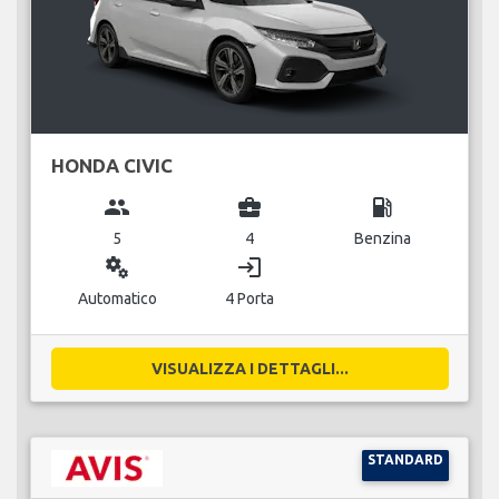
HONDA CIVIC
group
business_center
local_gas_station
5
4
Benzina
miscellaneous_services
login
Automatico
4 Porta
VISUALIZZA I DETTAGLI...
STANDARD