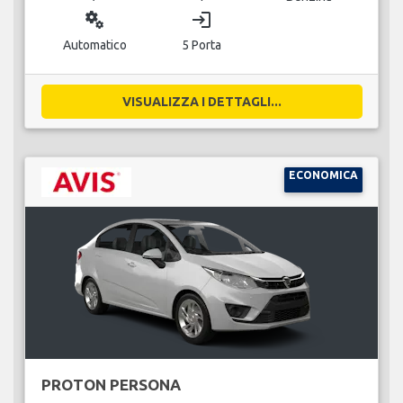
miscellaneous_services
login
Automatico
5 Porta
VISUALIZZA I DETTAGLI...
ECONOMICA
PROTON PERSONA