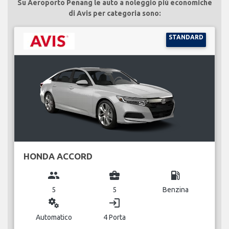
Su Aeroporto Penang le auto a noleggio più economiche
di Avis per categoria sono:
STANDARD
HONDA ACCORD
group
business_center
local_gas_station
5
5
Benzina
miscellaneous_services
login
Automatico
4 Porta