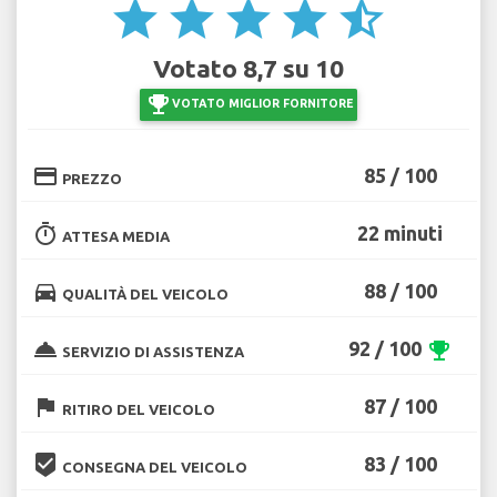
star
star
star
star
star_half
Votato 8,7 su 10
emoji_events
VOTATO MIGLIOR FORNITORE
credit_card
85 / 100
PREZZO
timer
22 minuti
ATTESA MEDIA
directions_car
88 / 100
QUALITÀ DEL VEICOLO
room_service
92 / 100
emoji_events
SERVIZIO DI ASSISTENZA
flag
87 / 100
RITIRO DEL VEICOLO
beenhere
83 / 100
CONSEGNA DEL VEICOLO