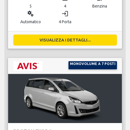
5
4
Benzina
miscellaneous_services
login
Automatico
4 Porta
VISUALIZZA I DETTAGLI...
MONOVOLUME A 7 POSTI