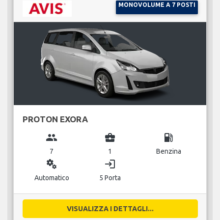
MONOVOLUME A 7 POSTI
PROTON EXORA
group
business_center
local_gas_station
7
1
Benzina
miscellaneous_services
login
Automatico
5 Porta
VISUALIZZA I DETTAGLI...