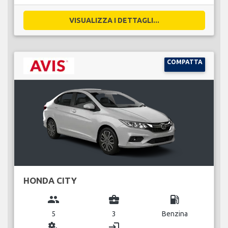
VISUALIZZA I DETTAGLI...
COMPATTA
HONDA CITY
group
business_center
local_gas_station
5
3
Benzina
miscellaneous_services
login