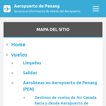
Aeropuerto de Penang
Servicios e Información de interés del Aeropuerto
MAPA DEL SITIO
Home
vuelos
Llegadas
Salidas
Aerolíneas en Aeropuerto de Penang
(PEN)
Destinos de vuelos de Air Canada
hacia y desde Aeropuerto de