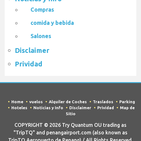
Compras
comida y bebida
Salones
Disclaimer
Prividad
Home
vuelos
Alquiler de Coches
Traslados
Parking
Hoteles
Noticias y Info
Disclaimer
Prividad
Map de
Sitio
COPYRIGHT © 2026 Try Quantum OU trading as
"TripTQ" and penangairport.com (also known as
TripTQ Aeropuerto de Penang) / All Rights Reserved.