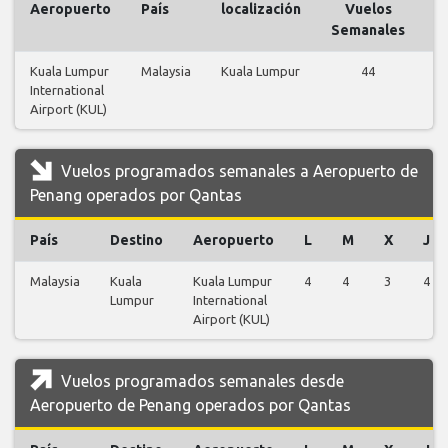
Aeropuerto
País
localización
Vuelos
V
Semanales
Kuala Lumpur
Malaysia
Kuala Lumpur
44
International
v
Airport (KUL)
Vuelos programados semanales a Aeropuerto de
Penang operados por Qantas
País
Destino
Aeropuerto
L
M
X
J
Malaysia
Kuala
Kuala Lumpur
4
4
3
4
Lumpur
International
Airport (KUL)
Vuelos programados semanales desde
Aeropuerto de Penang operados por Qantas