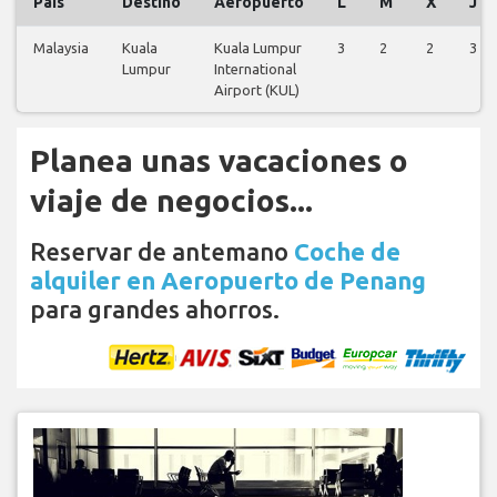
País
Destino
Aeropuerto
L
M
X
J
Malaysia
Kuala
Kuala Lumpur
3
2
2
3
Lumpur
International
Airport (KUL)
Planea unas vacaciones o
viaje de negocios...
Reservar de antemano
Coche de
alquiler en Aeropuerto de Penang
para grandes ahorros.