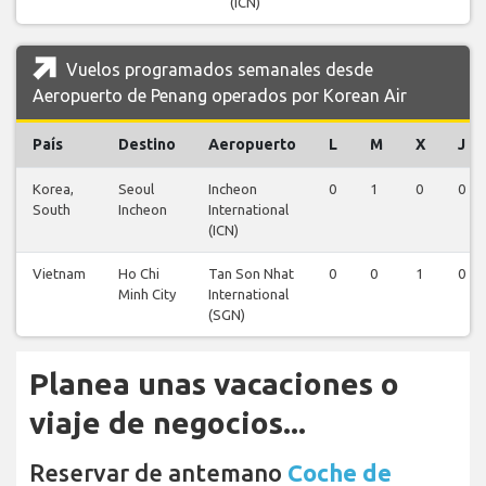
(ICN)
Vuelos programados semanales desde
Aeropuerto de Penang operados por Korean Air
País
Destino
Aeropuerto
L
M
X
J
Korea,
Seoul
Incheon
0
1
0
0
South
Incheon
International
(ICN)
Vietnam
Ho Chi
Tan Son Nhat
0
0
1
0
Minh City
International
(SGN)
Planea unas vacaciones o
viaje de negocios...
Reservar de antemano
Coche de