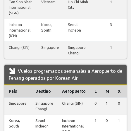
Tan Son Nhat
Vietnam
Ho Chi Minh
1
International
City
(SGN)
Incheon
Korea,
Seoul
3
International
South
Incheon
(ICN)
Changi (SIN)
Singapore
Singapore
1
Changi
Vuelos programados semanales a Aeropuerto de
Penang operados por Korean Air
País
Destino
Aeropuerto
L
M
X
Singapore
Singapore
Changi (SIN)
0
1
0
Changi
Korea,
Seoul
Incheon
1
0
1
South
Incheon
International