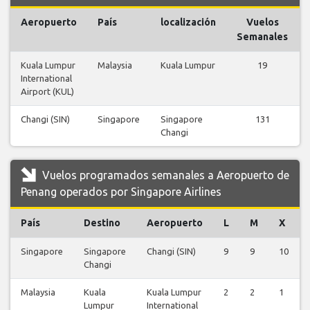
Aeropuerto
País
localización
Vuelos
Semanales
Kuala Lumpur
Malaysia
Kuala Lumpur
19
International
Airport (KUL)
Changi (SIN)
Singapore
Singapore
131
Changi
Vuelos programados semanales a Aeropuerto de
Penang operados por Singapore Airlines
País
Destino
Aeropuerto
L
M
X
Singapore
Singapore
Changi (SIN)
9
9
10
Changi
Malaysia
Kuala
Kuala Lumpur
2
2
1
Lumpur
International