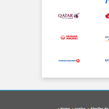
Home
vuelos
Alquiler d