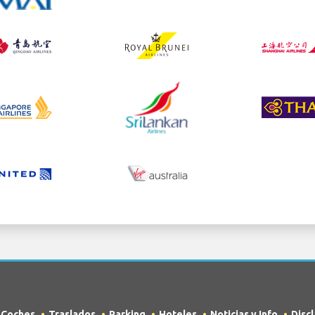
e Coches
Traslados
Parking
Hoteles
Noticias y Info
Disc