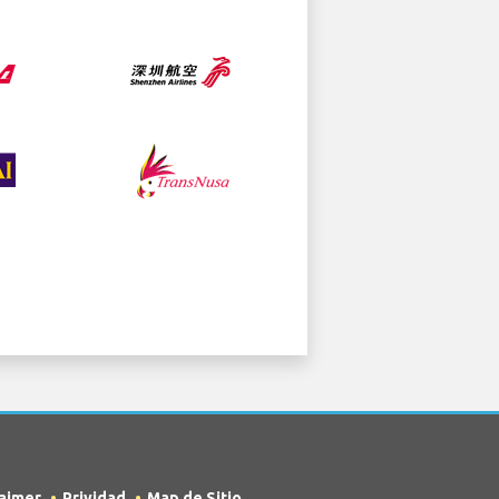
laimer
Prividad
Map de Sitio