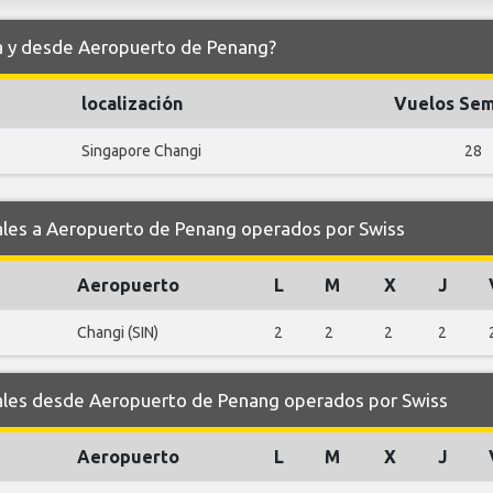
ia y desde Aeropuerto de Penang?
localización
Vuelos Sem
Singapore Changi
28
es a Aeropuerto de Penang operados por Swiss
Aeropuerto
L
M
X
J
Changi (SIN)
2
2
2
2
es desde Aeropuerto de Penang operados por Swiss
Aeropuerto
L
M
X
J