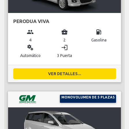
PERODUA VIVA
group
business_center
local_gas_station
4
2
Gasolina
miscellaneous_services
login
Automático
3 Puerta
VER DETALLES...
MONOVOLUMEN DE 5 PLAZAS