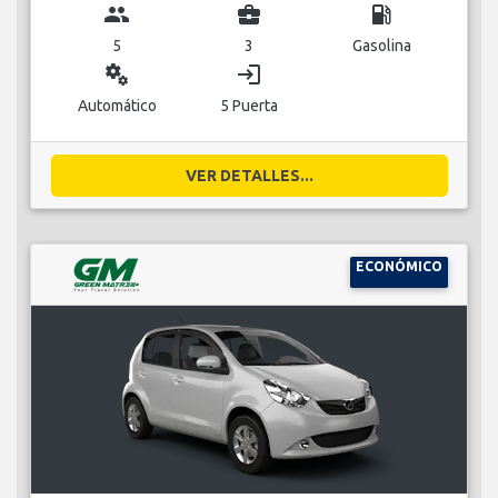
group
business_center
local_gas_station
5
3
Gasolina
miscellaneous_services
login
Automático
5 Puerta
VER DETALLES...
ECONÓMICO