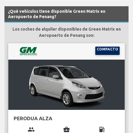
¿Qué vehículos tiene disponible Green Matrix en
Aeropuerto de Penang?
Los coches de alquiler disponibles de Green Matrix en
Aeropuerto de Penang son:
COMPACTO
PERODUA ALZA
group
business_center
local_gas_station