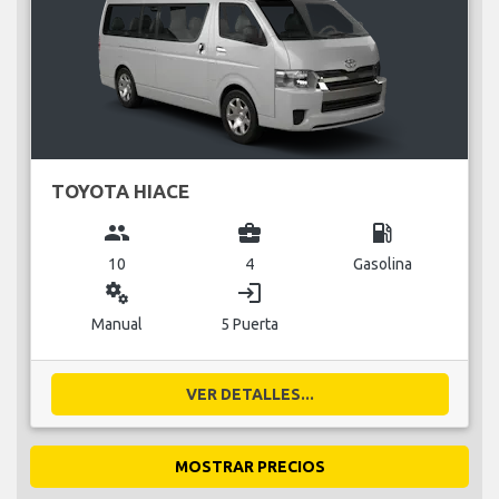
TOYOTA HIACE
group
business_center
local_gas_station
10
4
Gasolina
miscellaneous_services
login
Manual
5 Puerta
VER DETALLES...
MOSTRAR PRECIOS