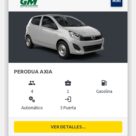
MINI
PERODUA AXIA
group
business_center
local_gas_station
4
2
Gasolina
miscellaneous_services
login
Automático
5 Puerta
VER DETALLES...