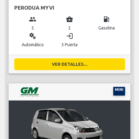
PERODUA MYVI
group
business_center
local_gas_station
5
2
Gasolina
miscellaneous_services
login
Automático
3 Puerta
VER DETALLES...
MINI