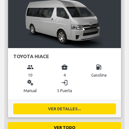
TOYOTA HIACE
group
business_center
local_gas_station
10
4
Gasolina
miscellaneous_services
login
Manual
5 Puerta
VER DETALLES...
VER TODO