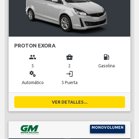
PROTON EXORA
group
business_center
local_gas_station
5
2
Gasolina
miscellaneous_services
login
Automático
5 Puerta
VER DETALLES...
MONOVOLUMEN