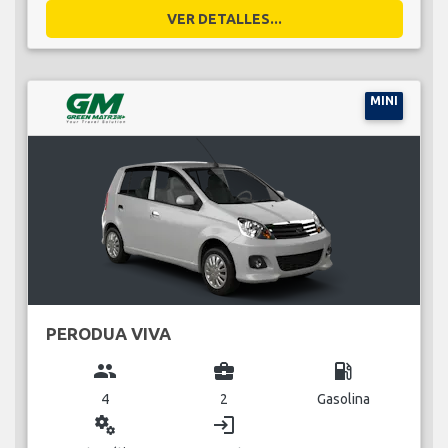
VER DETALLES...
MINI
PERODUA VIVA
group
business_center
local_gas_station
4
2
Gasolina
miscellaneous_services
login