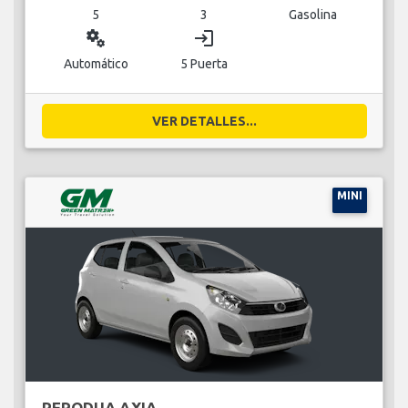
5
3
Gasolina
miscellaneous_services
login
Automático
5 Puerta
VER DETALLES...
MINI
PERODUA AXIA