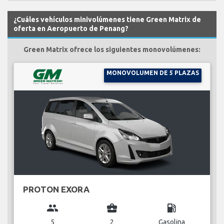
¿Cuáles vehículos minivolúmenes tiene Green Matrix de
oferta en Aeropuerto de Penang?
Green Matrix ofrece los siguientes monovolúmenes:
MONOVOLUMEN DE 5 PLAZAS
PROTON EXORA
group
business_center
local_gas_station
5
2
Gasolina