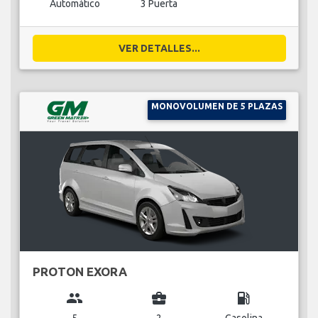
Automático
3 Puerta
VER DETALLES...
MONOVOLUMEN DE 5 PLAZAS
PROTON EXORA
group
business_center
local_gas_station
5
2
Gasolina