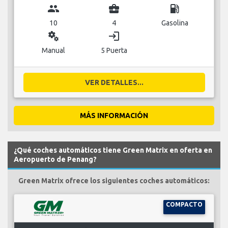
group
business_center
local_gas_station
10
4
Gasolina
miscellaneous_services
login
Manual
5 Puerta
VER DETALLES...
MÁS INFORMACIÓN
¿Qué coches automáticos tiene Green Matrix en oferta en
Aeropuerto de Penang?
Green Matrix ofrece los siguientes coches automáticos:
COMPACTO