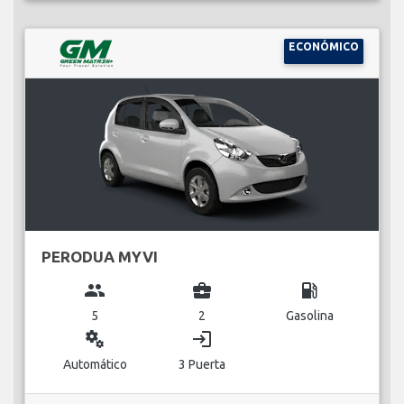
ECONÓMICO
PERODUA MYVI
group
business_center
local_gas_station
5
2
Gasolina
miscellaneous_services
login
Automático
3 Puerta