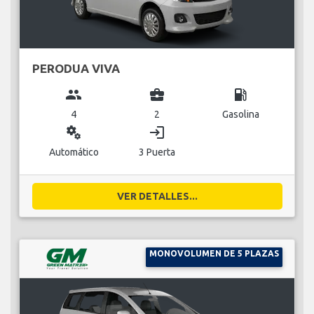
PERODUA VIVA
group
business_center
local_gas_station
4
2
Gasolina
miscellaneous_services
login
Automático
3 Puerta
VER DETALLES...
MONOVOLUMEN DE 5 PLAZAS