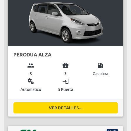
PERODUA ALZA
group
business_center
local_gas_station
5
3
Gasolina
miscellaneous_services
login
Automático
5 Puerta
VER DETALLES...