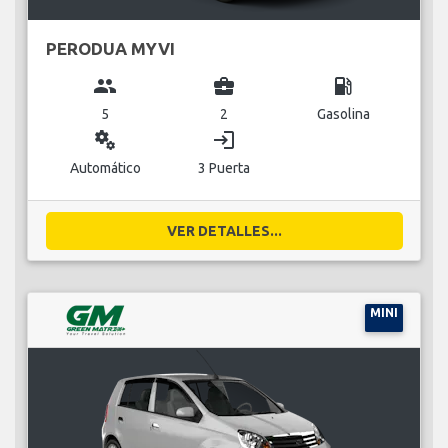
PERODUA MYVI
group
business_center
local_gas_station
5
2
Gasolina
miscellaneous_services
login
Automático
3 Puerta
VER DETALLES...
MINI