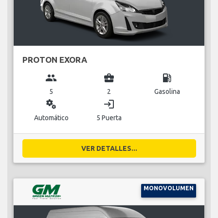
PROTON EXORA
group
business_center
local_gas_station
5
2
Gasolina
miscellaneous_services
login
Automático
5 Puerta
VER DETALLES...
MONOVOLUMEN