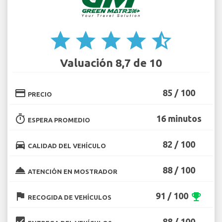
star
star
star
star
star_half
Valuación 8,7 de 10
credit_card
85 / 100
PRECIO
timer
16 minutos
ESPERA PROMEDIO
directions_car
82 / 100
CALIDAD DEL VEHÍCULO
room_service
88 / 100
ATENCIÓN EN MOSTRADOR
flag
91 / 100
emoji_events
RECOGIDA DE VEHÍCULOS
beenhere
88 / 100