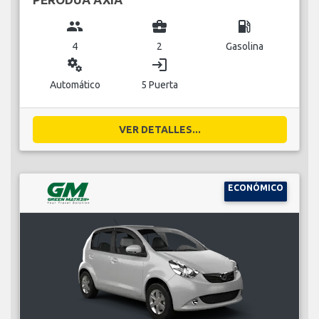
group
business_center
local_gas_station
4
2
Gasolina
miscellaneous_services
login
Automático
5 Puerta
VER DETALLES...
ECONÓMICO