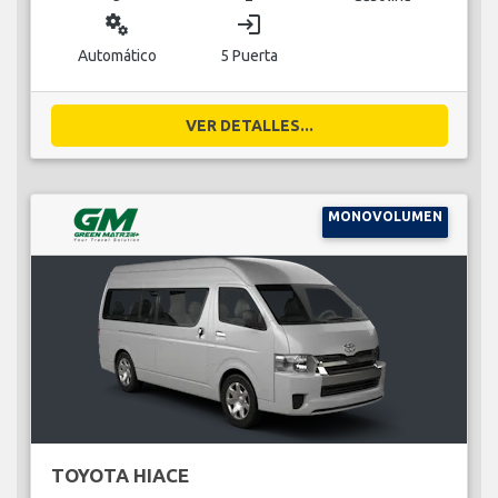
miscellaneous_services
login
Automático
5 Puerta
VER DETALLES...
MONOVOLUMEN
TOYOTA HIACE