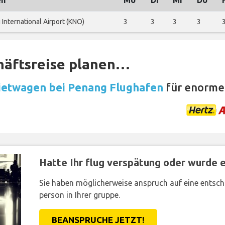
en
Mo
Di
Mi
Do
International Airport (KNO)
3
3
3
3
häftsreise planen…
etwagen bei Penang Flughafen
für enorme
Hatte Ihr flug verspätung oder wurde er
Sie haben möglicherweise anspruch auf eine entsc
person in Ihrer gruppe.
BEANSPRUCHE JETZT!