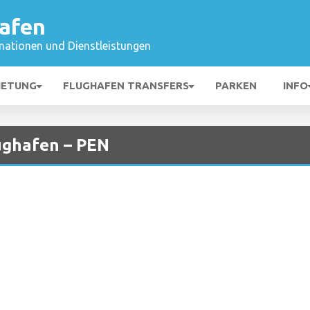
afen
mationen und Dienstleistungen
IETUNG
FLUGHAFEN TRANSFERS
PARKEN
INFO
lughafen – PEN