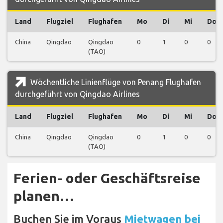
Land
Flugziel
Flughafen
Mo
Di
Mi
Do
China
Qingdao
Qingdao
0
1
0
0
(TAO)
Wöchentliche Linienflüge von Penang Flughafen
durchgeführt von Qingdao Airlines
Land
Flugziel
Flughafen
Mo
Di
Mi
Do
China
Qingdao
Qingdao
0
1
0
0
(TAO)
Ferien- oder Geschäftsreise
planen…
Buchen Sie im Voraus
Mietwagen bei