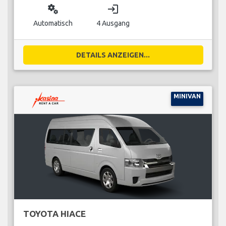
miscellaneous_services
login
Automatisch
4 Ausgang
DETAILS ANZEIGEN...
MINIVAN
TOYOTA HIACE