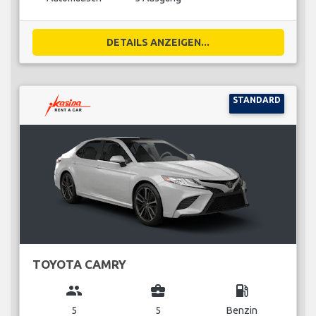
DETAILS ANZEIGEN...
STANDARD
TOYOTA CAMRY
group
business_center
local_gas_station
5
5
Benzin