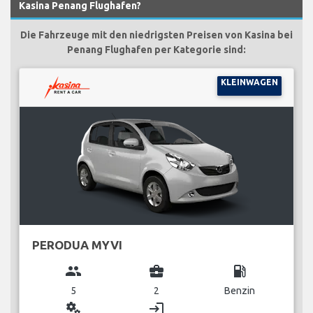
Kasina Penang Flughafen?
Die Fahrzeuge mit den niedrigsten Preisen von Kasina bei
Penang Flughafen per Kategorie sind:
KLEINWAGEN
PERODUA MYVI
group
business_center
local_gas_station
5
2
Benzin
miscellaneous_services
login