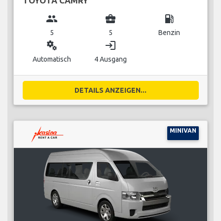
TOYOTA CAMRY
group
business_center
local_gas_station
5
5
Benzin
miscellaneous_services
login
Automatisch
4 Ausgang
DETAILS ANZEIGEN...
MINIVAN