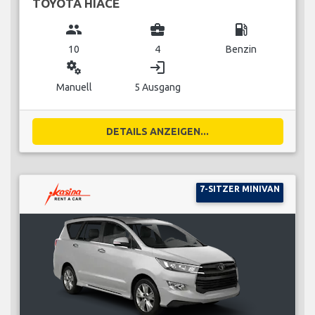
TOYOTA HIACE
group
business_center
local_gas_station
10
4
Benzin
miscellaneous_services
login
Manuell
5 Ausgang
DETAILS ANZEIGEN...
7-SITZER MINIVAN