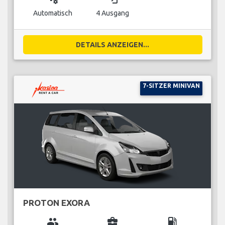
Automatisch
4 Ausgang
DETAILS ANZEIGEN...
7-SITZER MINIVAN
PROTON EXORA
group
business_center
local_gas_station