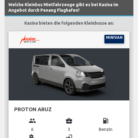
Welche Kleinbus Mietfahrzeuge gibt es bei Kasina im
Angebot durch Penang Flughafen?
Kasina bieten die folgenden Kleinbusse an:
MINIVAN
PROTON ARUZ
group
business_center
local_gas_station
6
3
Benzin
miscellaneous_services
login