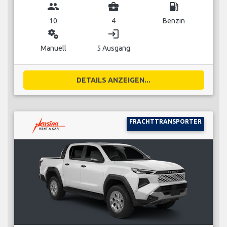
group
business_center
local_gas_station
10
4
Benzin
miscellaneous_services
login
Manuell
5 Ausgang
DETAILS ANZEIGEN...
FRACHTTRANSPORTER