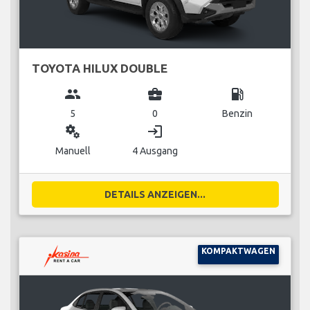
TOYOTA HILUX DOUBLE
group
business_center
local_gas_station
5
0
Benzin
miscellaneous_services
login
Manuell
4 Ausgang
DETAILS ANZEIGEN...
KOMPAKTWAGEN