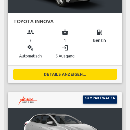
TOYOTA INNOVA
group
business_center
local_gas_station
7
1
Benzin
miscellaneous_services
login
Automatisch
5 Ausgang
DETAILS ANZEIGEN...
KOMPAKTWAGEN