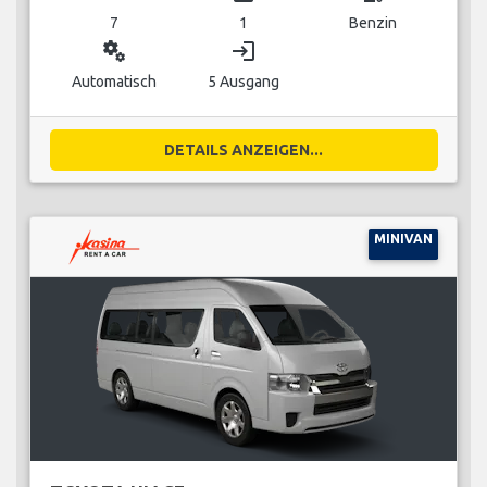
7
1
Benzin
miscellaneous_services
login
Automatisch
5 Ausgang
DETAILS ANZEIGEN...
MINIVAN