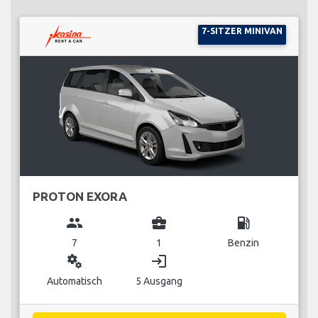
7-SITZER MINIVAN
PROTON EXORA
group
business_center
local_gas_station
7
1
Benzin
miscellaneous_services
login
Automatisch
5 Ausgang