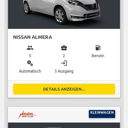
NISSAN ALMERA
group
business_center
local_gas_station
5
2
Benzin
miscellaneous_services
login
Automatisch
5 Ausgang
DETAILS ANZEIGEN...
KLEINWAGEN