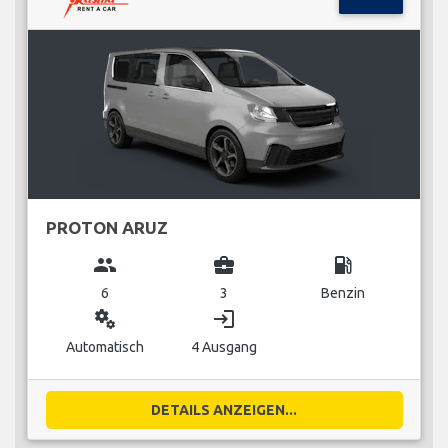
PROTON ARUZ
group
business_center
local_gas_station
6
3
Benzin
miscellaneous_services
login
Automatisch
4 Ausgang
DETAILS ANZEIGEN...