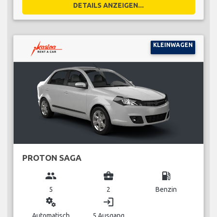
DETAILS ANZEIGEN...
KLEINWAGEN
PROTON SAGA
group
business_center
local_gas_station
5
2
Benzin
miscellaneous_services
login
Automatisch
5 Ausgang