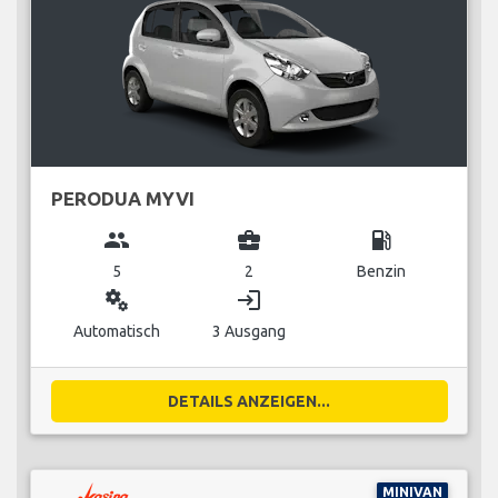
PERODUA MYVI
group
business_center
local_gas_station
5
2
Benzin
miscellaneous_services
login
Automatisch
3 Ausgang
DETAILS ANZEIGEN...
MINIVAN