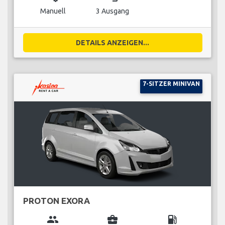
Manuell
3 Ausgang
DETAILS ANZEIGEN...
7-SITZER MINIVAN
PROTON EXORA
group
business_center
local_gas_station