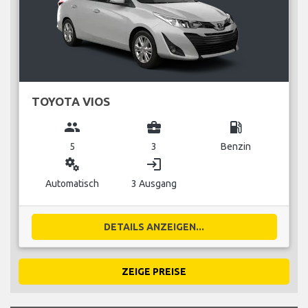
TOYOTA VIOS
group
business_center
local_gas_station
5
3
Benzin
miscellaneous_services
login
Automatisch
3 Ausgang
DETAILS ANZEIGEN...
ZEIGE PREISE