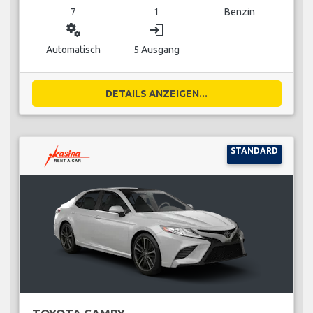
7
1
Benzin
miscellaneous_services
login
Automatisch
5 Ausgang
DETAILS ANZEIGEN...
STANDARD