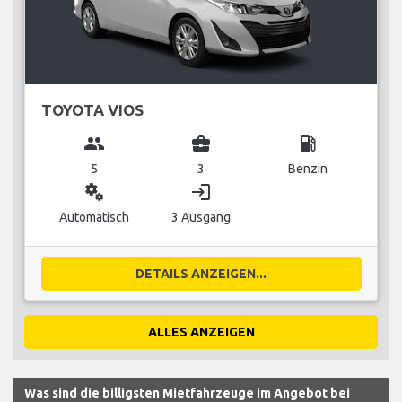
TOYOTA VIOS
group
business_center
local_gas_station
5
3
Benzin
miscellaneous_services
login
Automatisch
3 Ausgang
DETAILS ANZEIGEN...
ALLES ANZEIGEN
Was sind die billigsten Mietfahrzeuge im Angebot bei