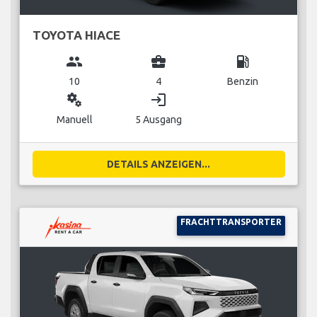
TOYOTA HIACE
group
business_center
local_gas_station
10
4
Benzin
miscellaneous_services
login
Manuell
5 Ausgang
DETAILS ANZEIGEN...
FRACHTTRANSPORTER