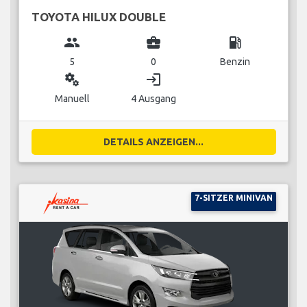
TOYOTA HILUX DOUBLE
group
business_center
local_gas_station
5
0
Benzin
miscellaneous_services
login
Manuell
4 Ausgang
DETAILS ANZEIGEN...
7-SITZER MINIVAN