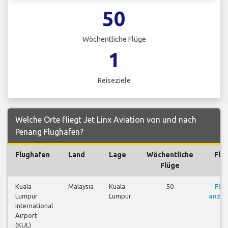
50
Wöchentliche Flüge
1
Reiseziele
Welche Orte fliegt Jet Linx Aviation von und nach
Penang Flughafen?
Flughafen
Land
Lage
Wöchentliche
Flü
Flüge
Kuala
Malaysia
Kuala
50
Flü
Lumpur
Lumpur
anzei
International
Airport
(KUL)