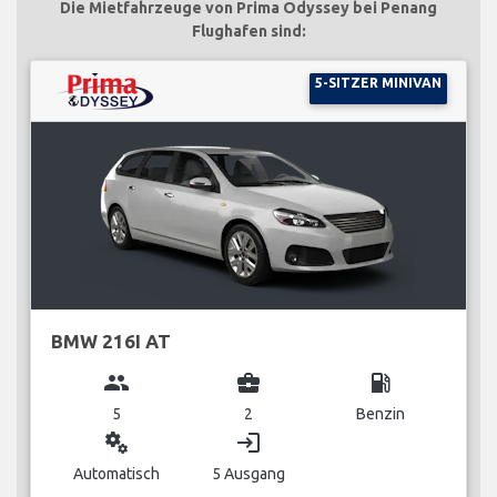
Die Mietfahrzeuge von Prima Odyssey bei Penang
Flughafen sind:
5-SITZER MINIVAN
BMW 216I AT
group
business_center
local_gas_station
5
2
Benzin
miscellaneous_services
login
Automatisch
5 Ausgang