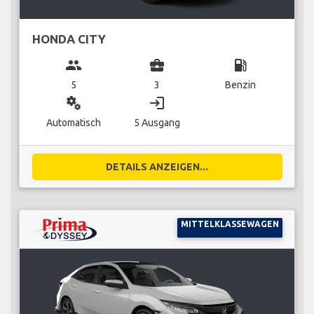
HONDA CITY
group
business_center
local_gas_station
5
3
Benzin
miscellaneous_services
login
Automatisch
5 Ausgang
DETAILS ANZEIGEN...
MITTELKLASSEWAGEN