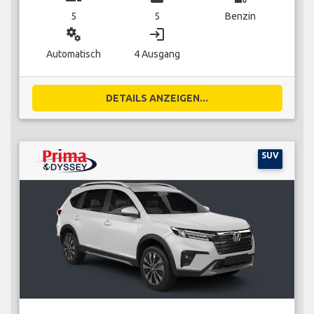
5
5
Benzin
miscellaneous_services
login
Automatisch
4 Ausgang
DETAILS ANZEIGEN...
SUV