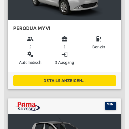
PERODUA MYVI
group
business_center
local_gas_station
5
2
Benzin
miscellaneous_services
login
Automatisch
3 Ausgang
DETAILS ANZEIGEN...
MINI