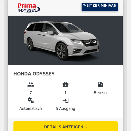
7-SITZER MINIVAN
HONDA ODYSSEY
group
business_center
local_gas_station
7
1
Benzin
miscellaneous_services
login
Automatisch
5 Ausgang
DETAILS ANZEIGEN...