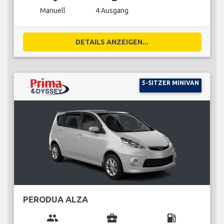
Manuell
4 Ausgang
DETAILS ANZEIGEN...
5-SITZER MINIVAN
PERODUA ALZA
group
business_center
local_gas_station