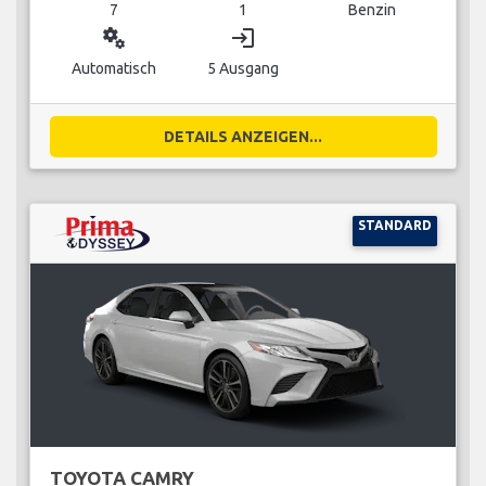
7
1
Benzin
miscellaneous_services
login
Automatisch
5 Ausgang
DETAILS ANZEIGEN...
STANDARD
TOYOTA CAMRY