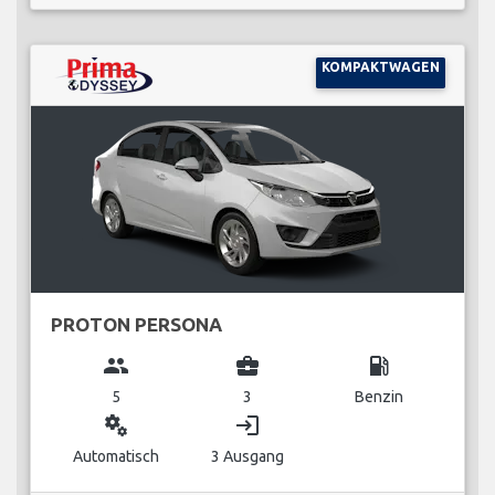
KOMPAKTWAGEN
PROTON PERSONA
group
business_center
local_gas_station
5
3
Benzin
miscellaneous_services
login
Automatisch
3 Ausgang