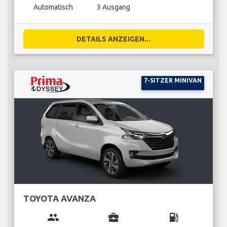
Automatisch
3 Ausgang
DETAILS ANZEIGEN...
7-SITZER MINIVAN
TOYOTA AVANZA
group
business_center
local_gas_station