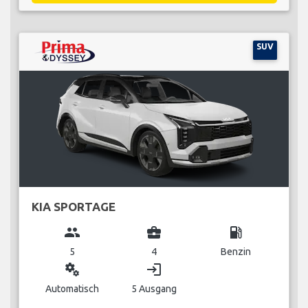
SUV
KIA SPORTAGE
group
business_center
local_gas_station
5
4
Benzin
miscellaneous_services
login
Automatisch
5 Ausgang