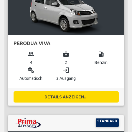
PERODUA VIVA
group
business_center
local_gas_station
4
2
Benzin
miscellaneous_services
login
Automatisch
3 Ausgang
DETAILS ANZEIGEN...
STANDARD