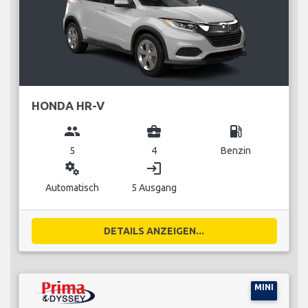
HONDA HR-V
group
business_center
local_gas_station
5
4
Benzin
miscellaneous_services
login
Automatisch
5 Ausgang
DETAILS ANZEIGEN...
MINI