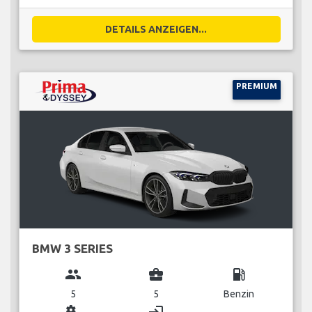
DETAILS ANZEIGEN...
PREMIUM
BMW 3 SERIES
group
business_center
local_gas_station
5
5
Benzin