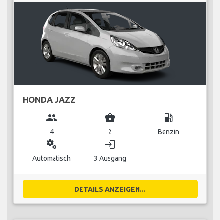
HONDA JAZZ
group
business_center
local_gas_station
4
2
Benzin
miscellaneous_services
login
Automatisch
3 Ausgang
DETAILS ANZEIGEN...