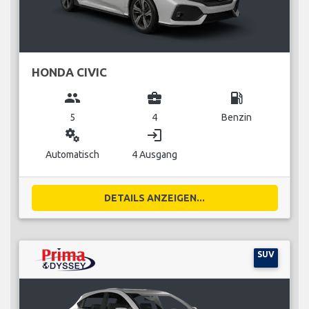
HONDA CIVIC
group
business_center
local_gas_station
5
4
Benzin
miscellaneous_services
login
Automatisch
4 Ausgang
DETAILS ANZEIGEN...
SUV