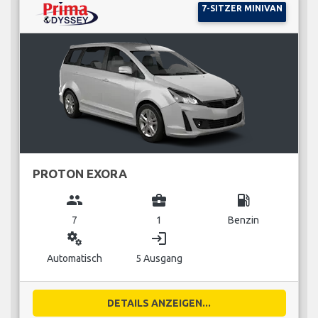
7-SITZER MINIVAN
PROTON EXORA
group
business_center
local_gas_station
7
1
Benzin
miscellaneous_services
login
Automatisch
5 Ausgang
DETAILS ANZEIGEN...