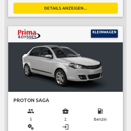
DETAILS ANZEIGEN...
KLEINWAGEN
PROTON SAGA
group
business_center
local_gas_station
5
2
Benzin
miscellaneous_services
login