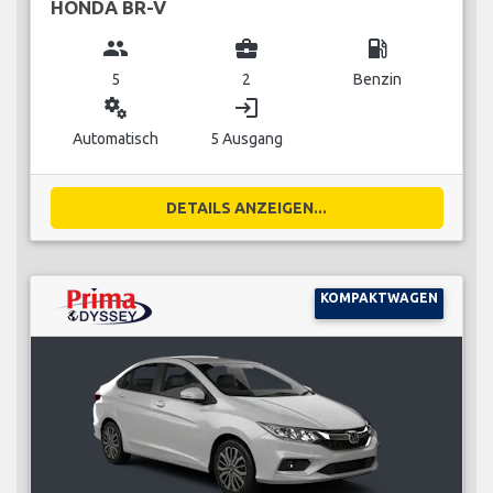
HONDA BR-V
group
business_center
local_gas_station
5
2
Benzin
miscellaneous_services
login
Automatisch
5 Ausgang
DETAILS ANZEIGEN...
KOMPAKTWAGEN