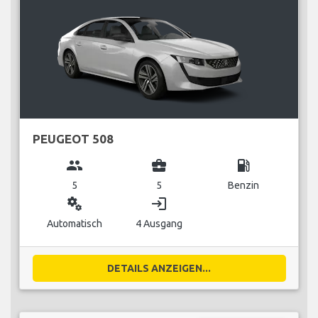
PEUGEOT 508
group
business_center
local_gas_station
5
5
Benzin
miscellaneous_services
login
Automatisch
4 Ausgang
DETAILS ANZEIGEN...