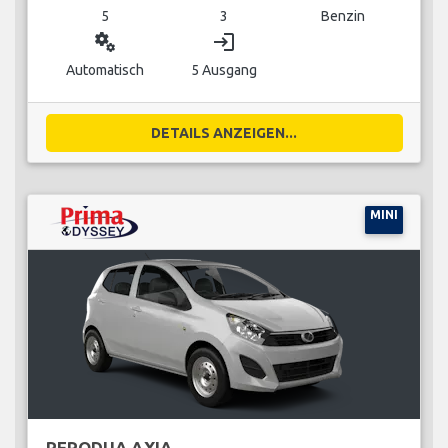
5
3
Benzin
miscellaneous_services
login
Automatisch
5 Ausgang
DETAILS ANZEIGEN...
MINI
PERODUA AXIA