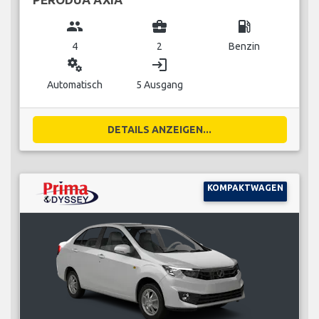
group
business_center
local_gas_station
4
2
Benzin
miscellaneous_services
login
Automatisch
5 Ausgang
DETAILS ANZEIGEN...
KOMPAKTWAGEN