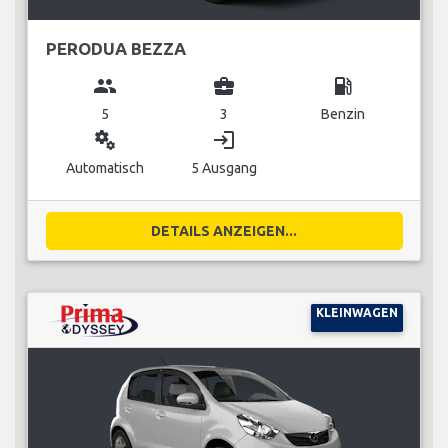
PERODUA BEZZA
group
business_center
local_gas_station
5
3
Benzin
miscellaneous_services
login
Automatisch
5 Ausgang
DETAILS ANZEIGEN...
KLEINWAGEN