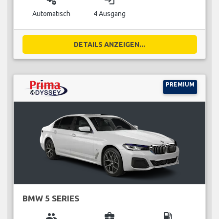
miscellaneous_services
login
Automatisch
4 Ausgang
DETAILS ANZEIGEN...
PREMIUM
BMW 5 SERIES
group
business_center
local_gas_station