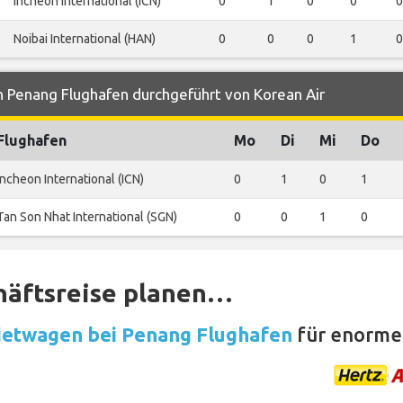
Incheon International (ICN)
0
1
0
0
0
Noibai International (HAN)
0
0
0
1
0
n Penang Flughafen durchgeführt von Korean Air
Flughafen
Mo
Di
Mi
Do
Incheon International (ICN)
0
1
0
1
Tan Son Nhat International (SGN)
0
0
1
0
häftsreise planen…
etwagen bei Penang Flughafen
für enorme