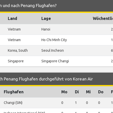
on und nach Penang Flughafen?
Land
Lage
Wöchentli
Vietnam
Hanoi
2
Vietnam
Ho Chi Minh City
1
Korea, South
Seoul Incheon
6
Singapore
Singapore Changi
2
h Penang Flughafen durchgeführt von Korean Air
Flughafen
Mo
Di
Mi
Do
F
Changi (SIN)
0
1
0
0
1