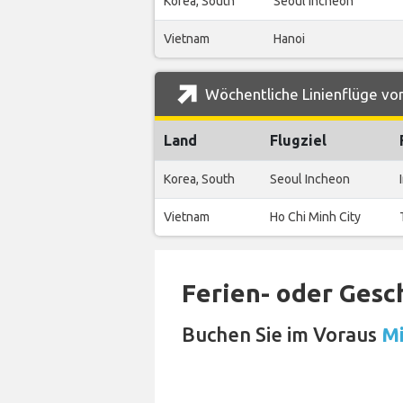
Korea, South
Seoul Incheon
Vietnam
Hanoi
Wöchentliche Linienflüge vo
Land
Flugziel
Korea, South
Seoul Incheon
Vietnam
Ho Chi Minh City
Ferien- oder Gesc
Buchen Sie im Voraus
Mi