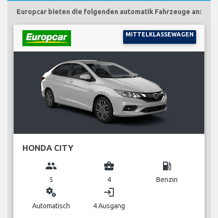
Europcar bieten die folgenden automatik Fahrzeuge an:
MITTELKLASSEWAGEN
HONDA CITY
group
business_center
local_gas_station
5
4
Benzin
miscellaneous_services
login
Automatisch
4 Ausgang