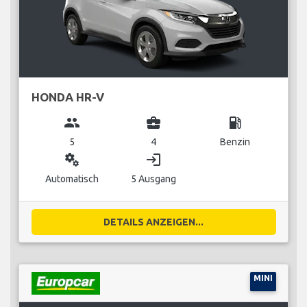
HONDA HR-V
group
business_center
local_gas_station
5
4
Benzin
miscellaneous_services
login
Automatisch
5 Ausgang
DETAILS ANZEIGEN...
MINI