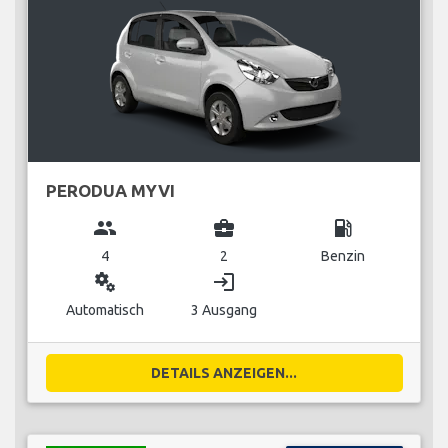
PERODUA MYVI
group
business_center
local_gas_station
4
2
Benzin
miscellaneous_services
login
Automatisch
3 Ausgang
DETAILS ANZEIGEN...