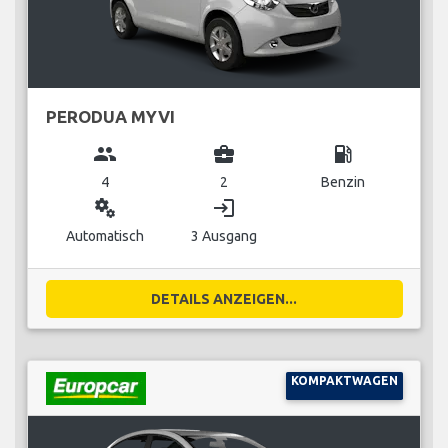
PERODUA MYVI
group
business_center
local_gas_station
4
2
Benzin
miscellaneous_services
login
Automatisch
3 Ausgang
DETAILS ANZEIGEN...
KOMPAKTWAGEN