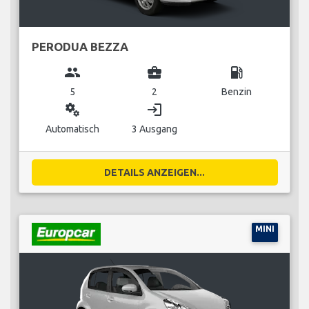
PERODUA BEZZA
group
business_center
local_gas_station
5
2
Benzin
miscellaneous_services
login
Automatisch
3 Ausgang
DETAILS ANZEIGEN...
MINI