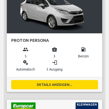
PROTON PERSONA
group
business_center
local_gas_station
5
3
Benzin
miscellaneous_services
login
Automatisch
3 Ausgang
DETAILS ANZEIGEN...
KLEINWAGEN