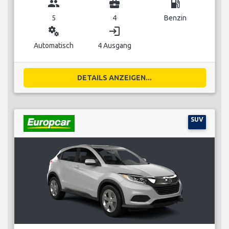
group
business_center
local_gas_station
5
4
Benzin
miscellaneous_services
login
Automatisch
4 Ausgang
DETAILS ANZEIGEN...
SUV