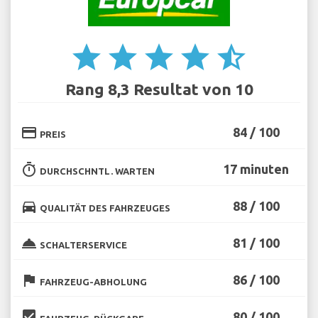
star
star
star
star
star_half
Rang 8,3 Resultat von 10
credit_card
84 / 100
PREIS
timer
17 minuten
DURCHSCHNTL. WARTEN
directions_car
88 / 100
QUALITÄT DES FAHRZEUGES
room_service
81 / 100
SCHALTERSERVICE
flag
86 / 100
FAHRZEUG-ABHOLUNG
beenhere
80 / 100