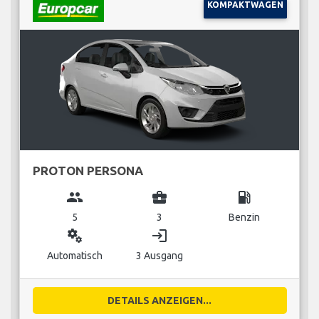
KOMPAKTWAGEN
PROTON PERSONA
group
business_center
local_gas_station
5
3
Benzin
miscellaneous_services
login
Automatisch
3 Ausgang
DETAILS ANZEIGEN...