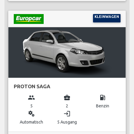
KLEINWAGEN
PROTON SAGA
group
business_center
local_gas_station
5
2
Benzin
miscellaneous_services
login
Automatisch
5 Ausgang