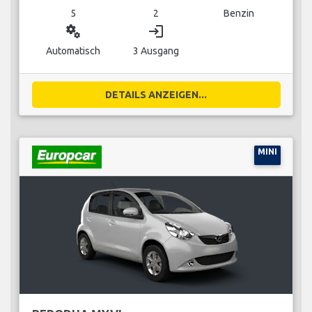
5
2
Benzin
miscellaneous_services
login
Automatisch
3 Ausgang
DETAILS ANZEIGEN...
MINI