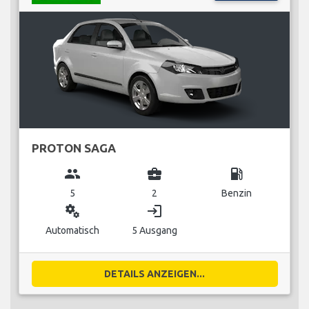
PROTON SAGA
group
business_center
local_gas_station
5
2
Benzin
miscellaneous_services
login
Automatisch
5 Ausgang
DETAILS ANZEIGEN...