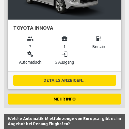
TOYOTA INNOVA
group
business_center
local_gas_station
7
1
Benzin
miscellaneous_services
login
Automatisch
5 Ausgang
DETAILS ANZEIGEN...
MEHR INFO
Welche Automatik-Mietfahrzeuge von Europcar gibt es im
Angebot bei Penang Flughafen?