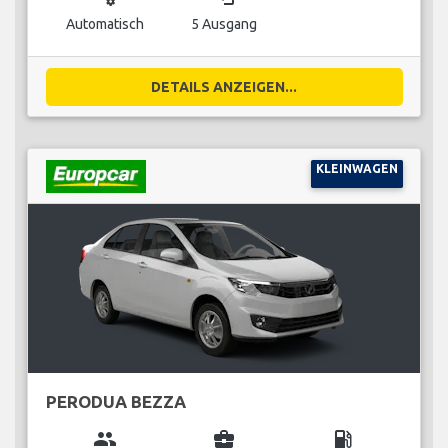
Automatisch
5 Ausgang
DETAILS ANZEIGEN...
KLEINWAGEN
PERODUA BEZZA
group
business_center
local_gas_station