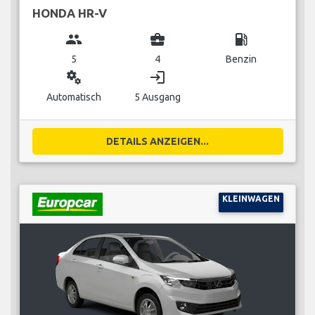
HONDA HR-V
group
business_center
local_gas_station
5
4
Benzin
miscellaneous_services
login
Automatisch
5 Ausgang
DETAILS ANZEIGEN...
KLEINWAGEN