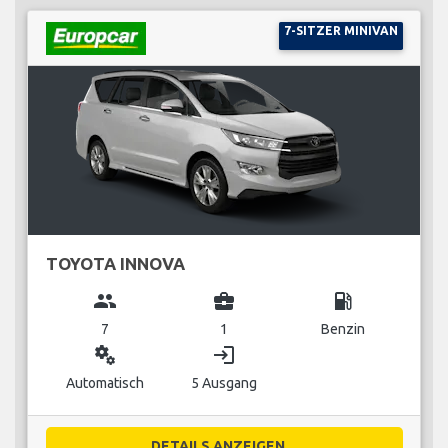
7-SITZER MINIVAN
TOYOTA INNOVA
group
business_center
local_gas_station
7
1
Benzin
miscellaneous_services
login
Automatisch
5 Ausgang
DETAILS ANZEIGEN...