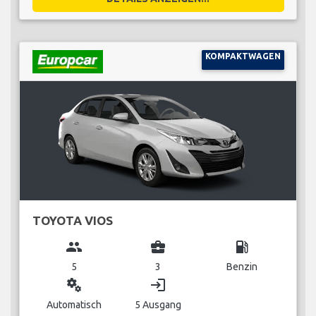
KOMPAKTWAGEN
TOYOTA VIOS
group
business_center
local_gas_station
5
3
Benzin
miscellaneous_services
login
Automatisch
5 Ausgang