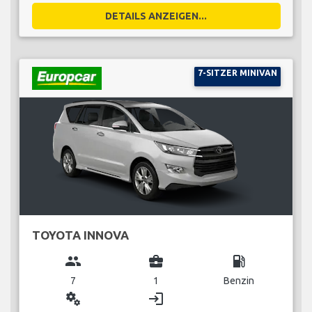
DETAILS ANZEIGEN...
7-SITZER MINIVAN
TOYOTA INNOVA
group
business_center
local_gas_station
7
1
Benzin
miscellaneous_services
login