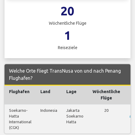
20
Wöchentliche Flüge
1
Reiseziele
Welche Orte fliegt TransNusa von und nach Penang
Flughafen?
Flughafen
Land
Lage
Wöchentliche
F
Flüge
Soekarno-
Indonesia
Jakarta
20
F
Hatta
Soekarno
an
International
Hatta
(CGK)