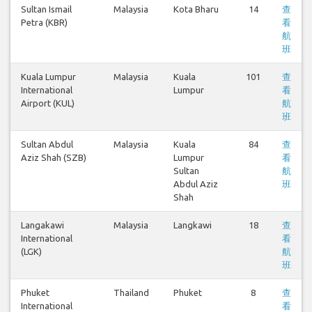
Sultan Ismail
Malaysia
Kota Bharu
14
查
Petra (KBR)
看
航
班
Kuala Lumpur
Malaysia
Kuala
101
查
International
Lumpur
看
Airport (KUL)
航
班
Sultan Abdul
Malaysia
Kuala
84
查
Aziz Shah (SZB)
Lumpur
看
Sultan
航
Abdul Aziz
班
Shah
Langakawi
Malaysia
Langkawi
18
查
International
看
(LGK)
航
班
Phuket
Thailand
Phuket
8
查
International
看