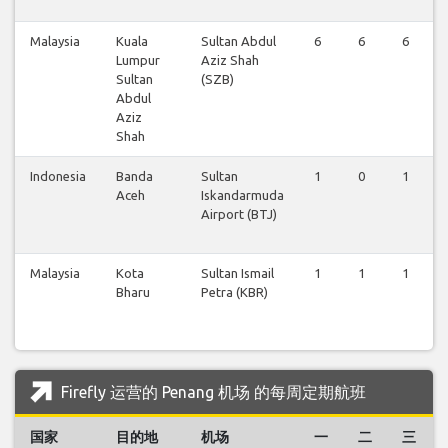
Malaysia
Kuala
Sultan Abdul
6
6
6
Lumpur
Aziz Shah
Sultan
(SZB)
Abdul
Aziz
Shah
Indonesia
Banda
Sultan
1
0
1
Aceh
Iskandarmuda
Airport (BTJ)
Malaysia
Kota
Sultan Ismail
1
1
1
Bharu
Petra (KBR)
Firefly 运营的 Penang 机场 的每周定期航班
国家
目的地
机场
一
二
三