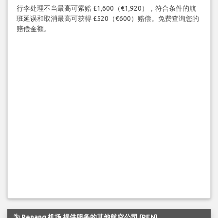
行李处理不当最高可索赔 £1,600（€1,920），符合条件的航
班延误和取消最高可获得 £520（€600）赔偿。免费查询您的
赔偿金额。
为 Penang 机场 提供服务的其他航空公司 (PEN)