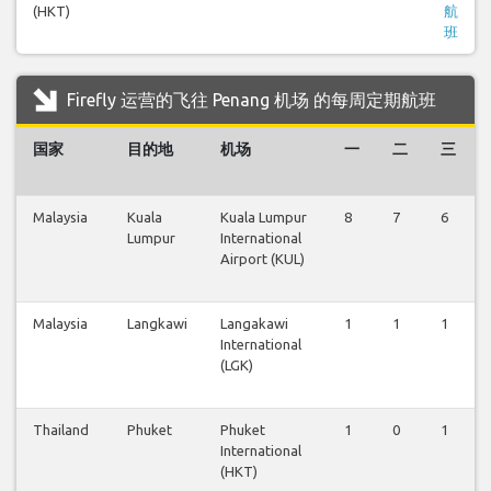
(HKT)
航
班
Firefly 运营的飞往 Penang 机场 的每周定期航班
国家
目的地
机场
一
二
三
Malaysia
Kuala
Kuala Lumpur
8
7
6
Lumpur
International
Airport (KUL)
Malaysia
Langkawi
Langakawi
1
1
1
International
(LGK)
Thailand
Phuket
Phuket
1
0
1
International
(HKT)