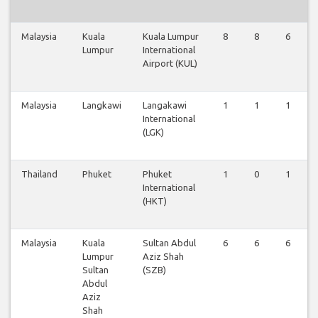
Malaysia
Kuala
Kuala Lumpur
8
8
6
Lumpur
International
Airport (KUL)
Malaysia
Langkawi
Langakawi
1
1
1
International
(LGK)
Thailand
Phuket
Phuket
1
0
1
International
(HKT)
Malaysia
Kuala
Sultan Abdul
6
6
6
Lumpur
Aziz Shah
Sultan
(SZB)
Abdul
Aziz
Shah