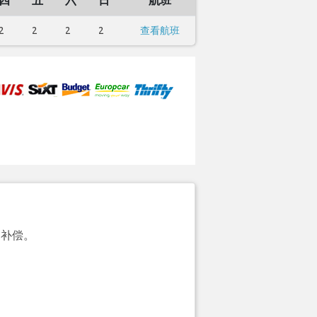
四
五
六
日
航班
2
2
2
2
查看航班
的补偿。