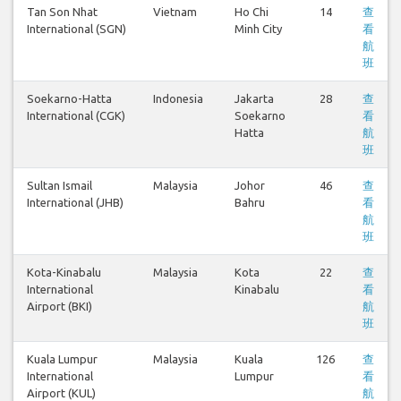
Tan Son Nhat
Vietnam
Ho Chi
14
查
International (SGN)
Minh City
看
航
班
Soekarno-Hatta
Indonesia
Jakarta
28
查
International (CGK)
Soekarno
看
Hatta
航
班
Sultan Ismail
Malaysia
Johor
46
查
International (JHB)
Bahru
看
航
班
Kota-Kinabalu
Malaysia
Kota
22
查
International
Kinabalu
看
Airport (BKI)
航
班
Kuala Lumpur
Malaysia
Kuala
126
查
International
Lumpur
看
Airport (KUL)
航