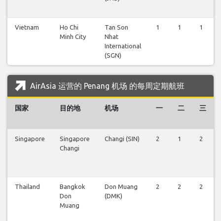
Vietnam
Ho Chi
Tan Son
1
1
1
Minh City
Nhat
International
(SGN)
AirAsia 运营的 Penang 机场 的每周定期航班
国家
目的地
机场
一
二
三
Singapore
Singapore
Changi (SIN)
2
1
2
Changi
Thailand
Bangkok
Don Muang
2
2
2
Don
(DMK)
Muang