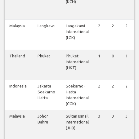
(KCH)
Malaysia
Langkawi
Langakawi
2
2
2
International
(LGK)
Thailand
Phuket
Phuket
1
0
1
International
(HKT)
Indonesia
Jakarta
Soekarno-
2
2
2
Soekarno
Hatta
Hatta
International
(CGK)
Malaysia
Johor
Sultan Ismail
3
3
3
Bahru
International
(JHB)