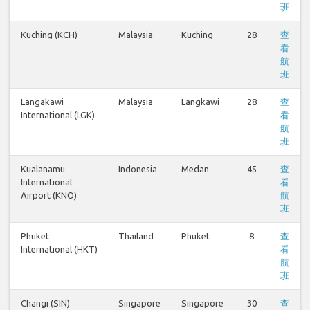
班
Kuching (KCH)
Malaysia
Kuching
28
查
看
航
班
Langakawi
Malaysia
Langkawi
28
查
International (LGK)
看
航
班
Kualanamu
Indonesia
Medan
45
查
International
看
Airport (KNO)
航
班
Phuket
Thailand
Phuket
8
查
International (HKT)
看
航
班
Changi (SIN)
Singapore
Singapore
30
查