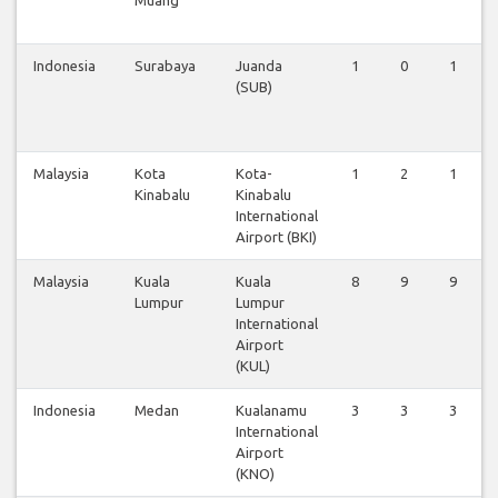
Muang
Indonesia
Surabaya
Juanda
1
0
1
(SUB)
Malaysia
Kota
Kota-
1
2
1
Kinabalu
Kinabalu
International
Airport (BKI)
Malaysia
Kuala
Kuala
8
9
9
Lumpur
Lumpur
International
Airport
(KUL)
Indonesia
Medan
Kualanamu
3
3
3
International
Airport
(KNO)