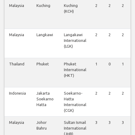
Malaysia
Kuching
Kuching
2
2
2
(KCH)
Malaysia
Langkawi
Langakawi
2
2
2
International
(LGK)
Thailand
Phuket
Phuket
1
0
1
International
(HKT)
Indonesia
Jakarta
Soekarno-
2
2
2
Soekarno
Hatta
Hatta
International
(CGK)
Malaysia
Johor
Sultan Ismail
3
3
3
Bahru
International
(JHB)