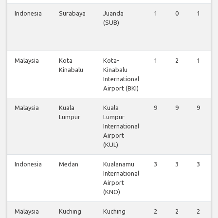
Indonesia
Surabaya
Juanda
1
0
1
(SUB)
Malaysia
Kota
Kota-
1
2
1
Kinabalu
Kinabalu
International
Airport (BKI)
Malaysia
Kuala
Kuala
9
9
9
Lumpur
Lumpur
International
Airport
(KUL)
Indonesia
Medan
Kualanamu
3
3
3
International
Airport
(KNO)
Malaysia
Kuching
Kuching
2
2
2