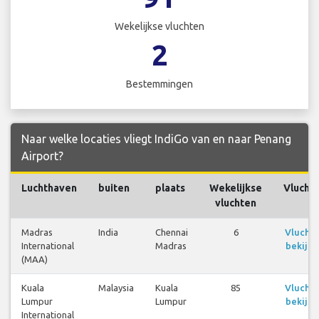
Wekelijkse vluchten
2
Bestemmingen
Naar welke locaties vliegt IndiGo van en naar Penang
Airport?
Luchthaven
buiten
plaats
Wekelijkse
Vlucht
vluchten
Madras
India
Chennai
6
Vlucht
International
Madras
bekijk
(MAA)
Kuala
Malaysia
Kuala
85
Vlucht
Lumpur
Lumpur
bekijk
International