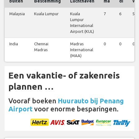
buiten
Bestemming
Luchthaven
ma
di
wo
Malaysia
Kuala Lumpur
Kuala
7
6
5
Lumpur
International
Airport (KUL)
India
Chennai
Madras
0
0
0
Madras
International
(MAA)
Een vakantie- of zakenreis
plannen …
Vooraf boeken
Huurauto bij Penang
Airport
voor enorme besparingen.