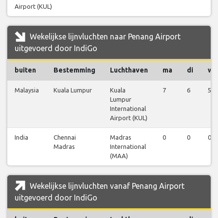
Airport (KUL)
Wekelijkse lijnvluchten naar Penang Airport
uitgevoerd door IndiGo
buiten
Bestemming
Luchthaven
ma
di
wo
Malaysia
Kuala Lumpur
Kuala
7
6
5
Lumpur
International
Airport (KUL)
India
Chennai
Madras
0
0
0
Madras
International
(MAA)
Wekelijkse lijnvluchten vanaf Penang Airport
uitgevoerd door IndiGo