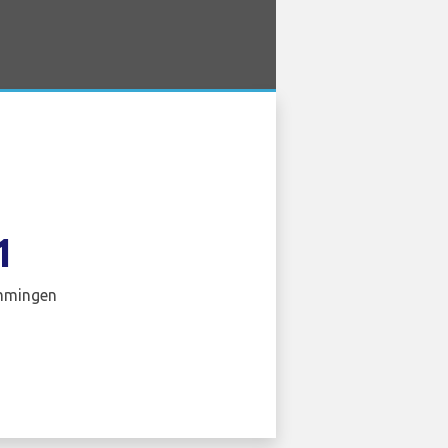
1
mmingen