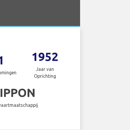
1952
1
Jaar van
mmingen
Oprichting
NIPPON
aartmaatschappij