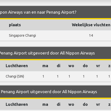
ippon Airways van en naar Penang Airport?
plaats
Wekelijkse vluchten
Singapore Changi
14
 Penang Airport uitgevoerd door All Nippon Airways
Luchthaven
ma
di
wo
do
vr
z
Changi (SIN)
1
1
1
1
1
1
f Penang Airport uitgevoerd door All Nippon Airways
Luchthaven
ma
di
wo
do
vr
z