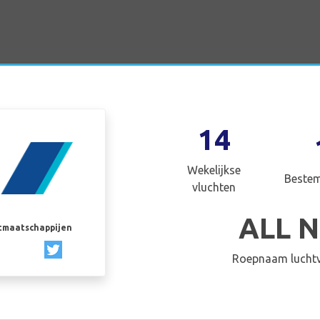
14
Wekelijkse
Beste
vluchten
ALL 
rtmaatschappijen
Roepnaam luchtv