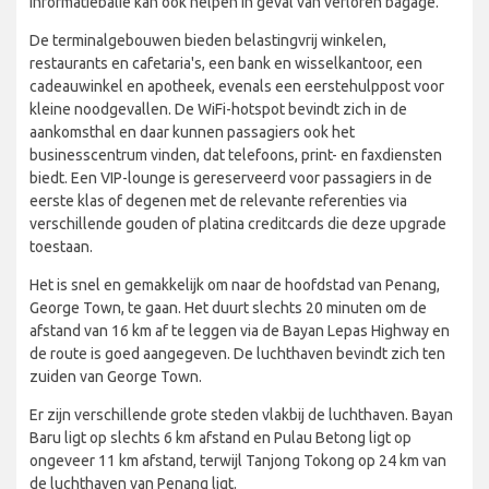
informatiebalie kan ook helpen in geval van verloren bagage.
De terminalgebouwen bieden belastingvrij winkelen,
restaurants en cafetaria's, een bank en wisselkantoor, een
cadeauwinkel en apotheek, evenals een eerstehulppost voor
kleine noodgevallen. De WiFi-hotspot bevindt zich in de
aankomsthal en daar kunnen passagiers ook het
businesscentrum vinden, dat telefoons, print- en faxdiensten
biedt. Een VIP-lounge is gereserveerd voor passagiers in de
eerste klas of degenen met de relevante referenties via
verschillende gouden of platina creditcards die deze upgrade
toestaan.
Het is snel en gemakkelijk om naar de hoofdstad van Penang,
George Town, te gaan. Het duurt slechts 20 minuten om de
afstand van 16 km af te leggen via de Bayan Lepas Highway en
de route is goed aangegeven. De luchthaven bevindt zich ten
zuiden van George Town.
Er zijn verschillende grote steden vlakbij de luchthaven. Bayan
Baru ligt op slechts 6 km afstand en Pulau Betong ligt op
ongeveer 11 km afstand, terwijl Tanjong Tokong op 24 km van
de luchthaven van Penang ligt.