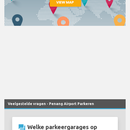
Veelgestelde vragen - Penang Airport Parkeren
question_answer
Welke parkeergarages op