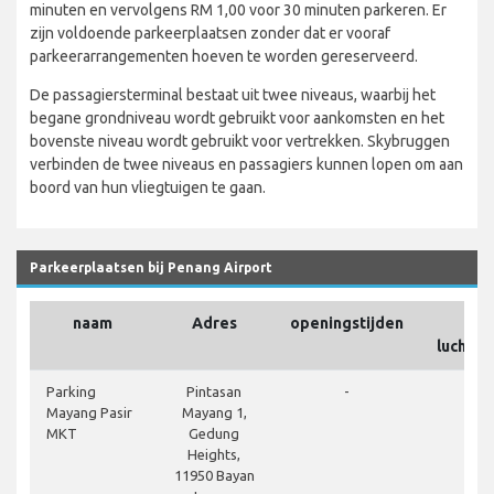
minuten en vervolgens RM 1,00 voor 30 minuten parkeren. Er
zijn voldoende parkeerplaatsen zonder dat er vooraf
parkeerarrangementen hoeven te worden gereserveerd.
De passagiersterminal bestaat uit twee niveaus, waarbij het
begane grondniveau wordt gebruikt voor aankomsten en het
bovenste niveau wordt gebruikt voor vertrekken. Skybruggen
verbinden de twee niveaus en passagiers kunnen lopen om aan
boord van hun vliegtuigen te gaan.
Parkeerplaatsen bij Penang Airport
naam
Adres
openingstijden
O
luchtha
Parking
Pintasan
-
Mayang Pasir
Mayang 1,
MKT
Gedung
Heights,
11950 Bayan