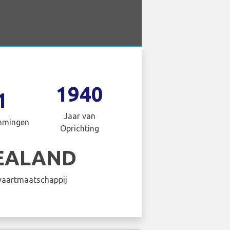
1940
1
Jaar van
mmingen
Oprichting
EALAND
aartmaatschappij