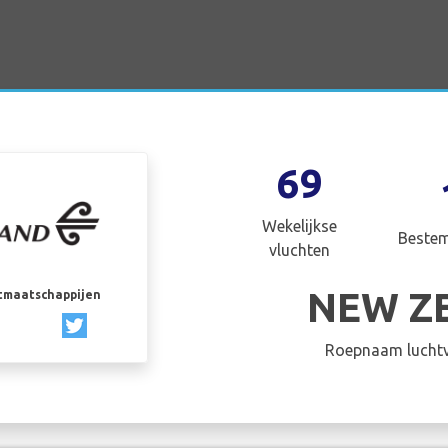
69
Wekelijkse
Beste
vluchten
NEW Z
rtmaatschappijen
Roepnaam luchtv