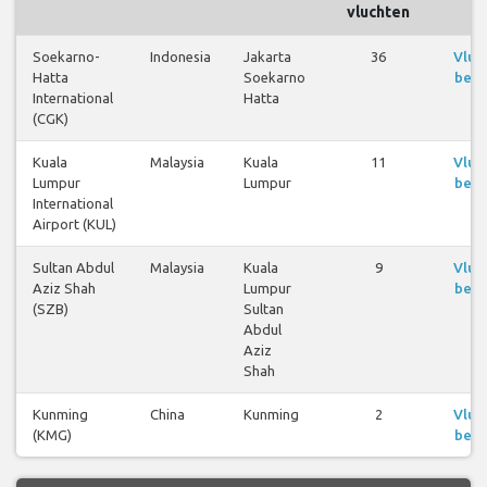
vluchten
Soekarno-
Indonesia
Jakarta
36
Vluc
Hatta
Soekarno
beki
International
Hatta
(CGK)
Kuala
Malaysia
Kuala
11
Vluc
Lumpur
Lumpur
beki
International
Airport (KUL)
Sultan Abdul
Malaysia
Kuala
9
Vluc
Aziz Shah
Lumpur
beki
(SZB)
Sultan
Abdul
Aziz
Shah
Kunming
China
Kunming
2
Vluc
(KMG)
beki