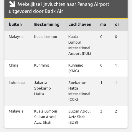
Wekelijkse lijnvluchten naar Penang Airport
uitgevoerd door Batik Air
buiten
Bestemming
Luchthaven
ma
di
w
Malaysia
Kuala Lumpur
Kuala
0
0
1
Lumpur
International
Airport (KUL)
China
Kunming
Kunming
0
1
0
(KMG)
Indonesia
Jakarta
Soekarno-
1
1
2
Soekarno
Hatta
Hatta
International
(CGK)
Malaysia
Kuala Lumpur
Sultan Abdul
2
2
0
Sultan Abdul
Aziz Shah
Aziz Shah
(SZB)