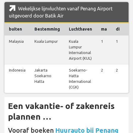
Wekelijkse lijnvluchten vanaf Penang Airport
uitgevoerd door Batik Air
buiten
Bestemming
Luchthaven
ma
di
w
Malaysia
Kuala Lumpur
Kuala
1
1
1
Lumpur
International
Airport (KUL)
Indonesia
Jakarta
Soekarno-
2
2
2
Soekarno
Hatta
Hatta
International
(CGK)
Een vakantie- of zakenreis
plannen …
Vooraf boeken
Huurauto bij Penang