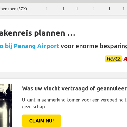
Shenzhen (SZX)
1
1
1
1
1
1
zakenreis plannen …
o bij Penang Airport
voor enorme besparin
Was uw vlucht vertraagd of geannuleer
U kunt in aanmerking komen voor een vergoeding t
gezelschap.
CLAIM NU!