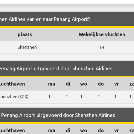
hen Airlines van en naar Penang Airport?
plaats
Wekelijkse vluchten
Shenzhen
14
 Penang Airport uitgevoerd door Shenzhen Airlines
Luchthaven
ma
di
wo
do
vr
z
Shenzhen (SZX)
1
1
1
1
1
1
f Penang Airport uitgevoerd door Shenzhen Airlines
Luchthaven
ma
di
wo
do
vr
z