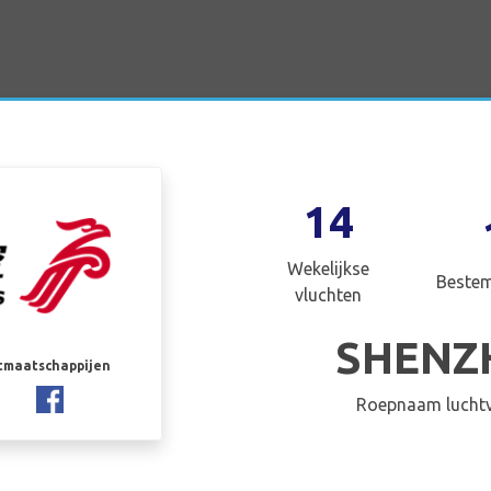
14
Wekelijkse
Beste
vluchten
SHENZ
rtmaatschappijen
Roepnaam luchtv