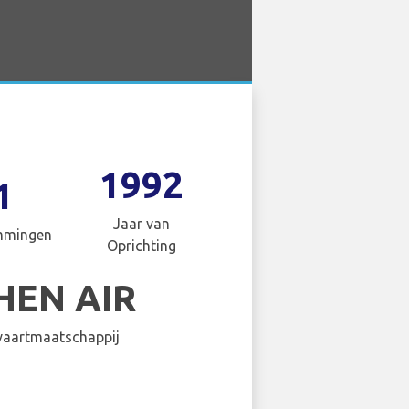
1992
1
Jaar van
mmingen
Oprichting
HEN AIR
aartmaatschappij