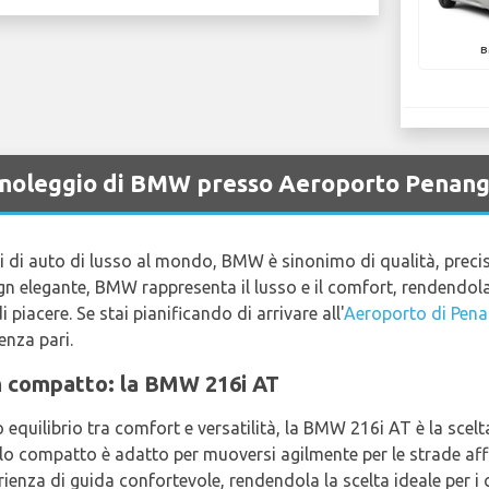
B
a noleggio di BMW presso Aeroporto Penan
i di auto di lusso al mondo, BMW è sinonimo di qualità, preci
sign elegante, BMW rappresenta il lusso e il comfort, rendendola
i piacere. Se stai pianificando di arrivare all'
Aeroporto di Pen
nza pari.
gn compatto: la BMW 216i AT
 equilibrio tra comfort e versatilità, la BMW 216i AT è la scel
ompatto è adatto per muoversi agilmente per le strade affolla
enza di guida confortevole, rendendola la scelta ideale per i c