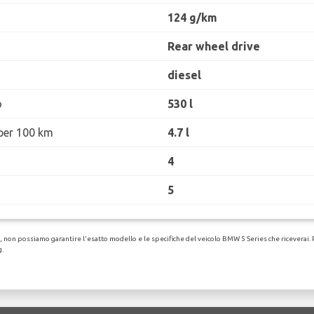
124 g/km
Rear wheel drive
diesel
o
530 l
per 100 km
4.7 l
4
5
non possiamo garantire l'esatto modello e le specifiche del veicolo BMW 5 Series che riceverai. Per
g.