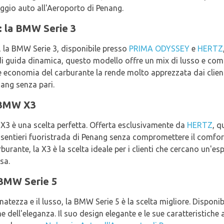
eggio auto all'Aeroporto di Penang.
o: la BMW Serie 3
i, la BMW Serie 3, disponibile presso
PRIMA ODYSSEY
e
HERTZ
 di guida dinamica, questo modello offre un mix di lusso e comfo
te economia del carburante la rende molto apprezzata dai clien
nang senza pari.
 BMW X3
X3 è una scelta perfetta. Offerta esclusivamente da
HERTZ
, q
 sentieri fuoristrada di Penang senza compromettere il comfort
burante, la X3 è la scelta ideale per i clienti che cercano un'e
sa.
 BMW Serie 5
natezza e il lusso, la BMW Serie 5 è la scelta migliore. Disponi
e dell'eleganza. Il suo design elegante e le sue caratteristiche