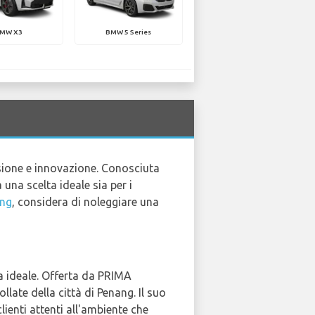
MW X3
BMW 5 Series
g
sione e innovazione. Conosciuta
 una scelta ideale sia per i
ang
, considera di noleggiare una
ta ideale. Offerta da PRIMA
te della città di Penang. Il suo
lienti attenti all'ambiente che