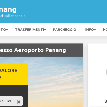
nang
rtuali essenziali
UTO
TRASFERIMENTI
PARCHEGGIO
INFO
H
esso Aeroporto Penang
VALORE
E
B