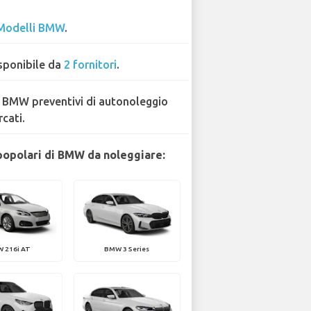
Modelli BMW
.
sponibile da
2 fornitori
.
 BMW preventivi di autonoleggio
rcati.
popolari di BMW da noleggiare:
 216i AT
BMW 3 Series