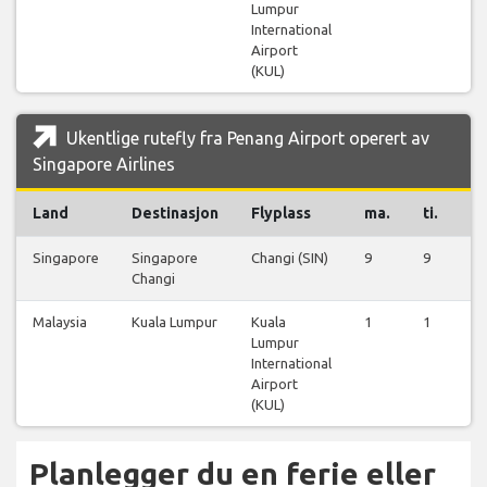
Lumpur
International
Airport
(KUL)
Ukentlige rutefly fra Penang Airport operert av
Singapore Airlines
Land
Destinasjon
Flyplass
ma.
ti.
on
Singapore
Singapore
Changi (SIN)
9
9
10
Changi
Malaysia
Kuala Lumpur
Kuala
1
1
1
Lumpur
International
Airport
(KUL)
Planlegger du en ferie eller