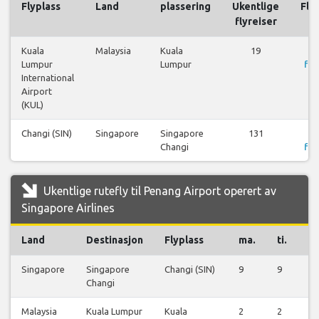
Flyplass
Land
plassering
Ukentlige
Fly
flyreiser
Kuala
Malaysia
Kuala
19
Lumpur
Lumpur
fly
International
Airport
(KUL)
Changi (SIN)
Singapore
Singapore
131
Changi
fly
Ukentlige rutefly til Penang Airport operert av
Singapore Airlines
Land
Destinasjon
Flyplass
ma.
ti.
on
Singapore
Singapore
Changi (SIN)
9
9
10
Changi
Malaysia
Kuala Lumpur
Kuala
2
2
1