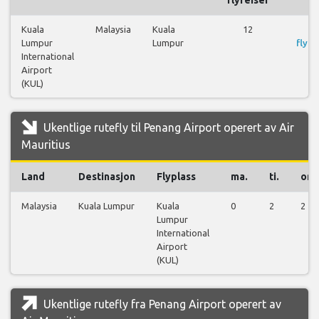
Kuala
Malaysia
Kuala
12
S
Lumpur
Lumpur
flyre
International
Airport
(KUL)
Ukentlige rutefly til Penang Airport operert av Air
Mauritius
Land
Destinasjon
Flyplass
ma.
ti.
on.
Malaysia
Kuala Lumpur
Kuala
0
2
2
Lumpur
International
Airport
(KUL)
Ukentlige rutefly fra Penang Airport operert av