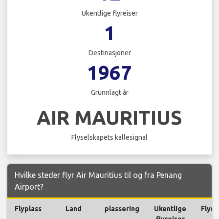
Ukentlige flyreiser
1
Destinasjoner
1967
Grunnlagt år
AIR MAURITIUS
Flyselskapets kallesignal
Hvilke steder flyr Air Mauritius til og fra Penang
Airport?
Flyplass
Land
plassering
Ukentlige
Flyre
flyreiser