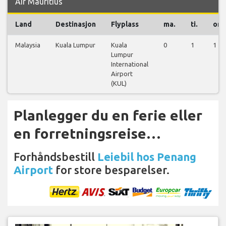
Air Mauritius
Land
Destinasjon
Flyplass
ma.
ti.
on.
Malaysia
Kuala Lumpur
Kuala
0
1
1
Lumpur
International
Airport
(KUL)
Planlegger du en ferie eller
en forretningsreise…
Forhåndsbestill
Leiebil hos Penang
Airport
for store besparelser.