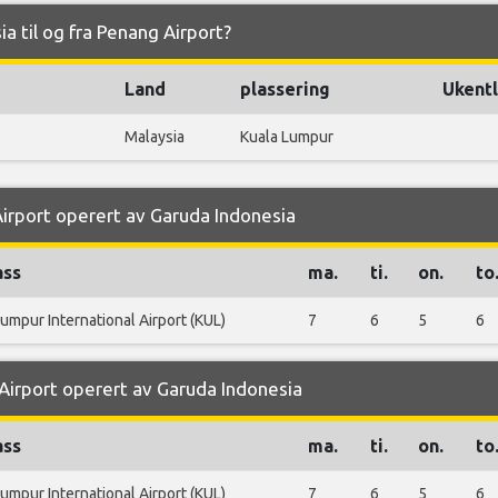
ia til og fra Penang Airport?
Land
plassering
Ukentl
Malaysia
Kuala Lumpur
Airport operert av Garuda Indonesia
ass
ma.
ti.
on.
to
umpur International Airport (KUL)
7
6
5
6
 Airport operert av Garuda Indonesia
ass
ma.
ti.
on.
to
umpur International Airport (KUL)
7
6
5
6