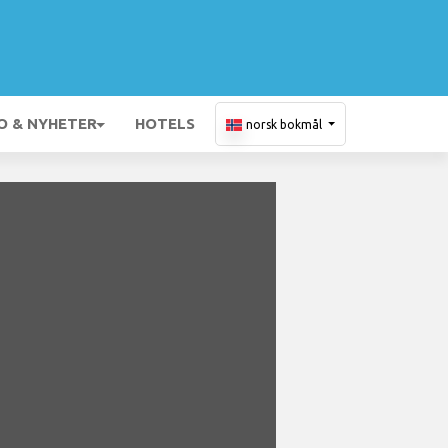
O & NYHETER
HOTELS
norsk bokmål