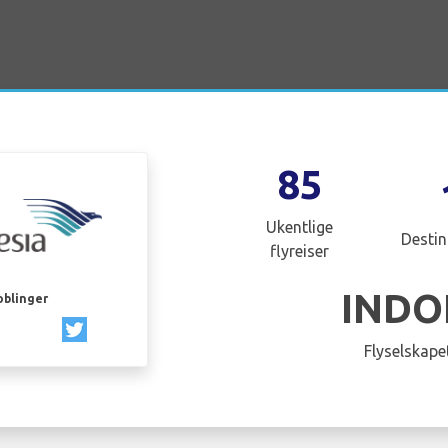
85
Ukentlige
Destin
flyreiser
INDO
oblinger
Flyselskapet