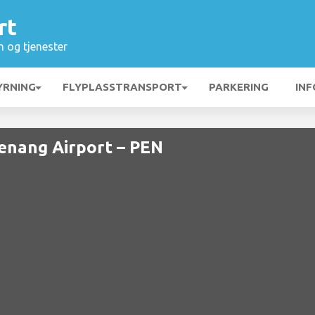
rt
n og tjenester
YRNING
FLYPLASSTRANSPORT
PARKERING
INF
enang Airport – PEN