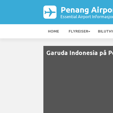
Penang Airpo
Essential Airport Informasjo
HOME
FLYREISER
BILUTH
Garuda Indonesia på P