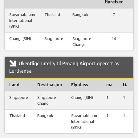
flyreiser
Suvarnabhumi
Thailand
Bangkok
7
International
f
(BKK)
Changi (SIN)
Singapore
Singapore
14
Changi
f
Ukentlige rutefly til Penang Airport operert av
Lufthansa
Land
Destinasjon
Flyplass
ma.
ti.
Singapore
Singapore
Changi (SIN)
1
1
Changi
Thailand
Bangkok
Suvarnabhumi
1
1
International
(BKK)