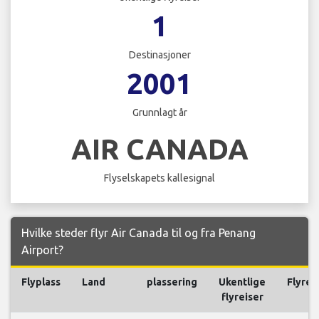
1
Destinasjoner
2001
Grunnlagt år
AIR CANADA
Flyselskapets kallesignal
Hvilke steder flyr Air Canada til og fra Penang
Airport?
Flyplass
Land
plassering
Ukentlige
Flyrei
flyreiser