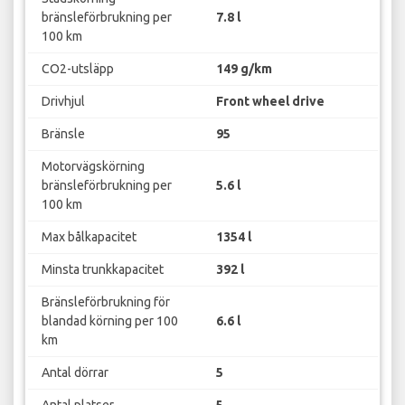
bränsleförbrukning per
7.8 l
100 km
CO2-utsläpp
149 g/km
Drivhjul
Front wheel drive
Bränsle
95
Motorvägskörning
bränsleförbrukning per
5.6 l
100 km
Max bålkapacitet
1354 l
Minsta trunkkapacitet
392 l
Bränsleförbrukning för
blandad körning per 100
6.6 l
km
Antal dörrar
5