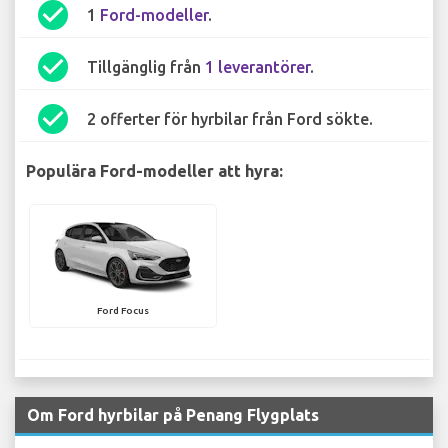
check_circle
1
Ford-modeller
.
check_circle
Tillgänglig från
1 leverantörer
.
check_circle
2 offerter för hyrbilar från Ford sökte.
Populära Ford-modeller att hyra:
Ford Focus
Om Ford hyrbilar på Penang Flygplats