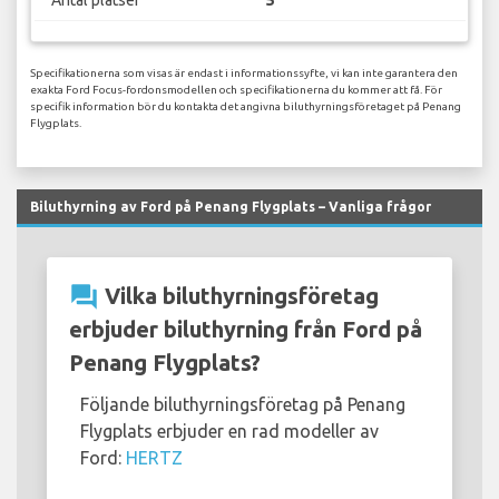
Antal platser
5
Specifikationerna som visas är endast i informationssyfte, vi kan inte garantera den
exakta Ford Focus-fordonsmodellen och specifikationerna du kommer att få. För
specifik information bör du kontakta det angivna biluthyrningsföretaget på Penang
Flygplats.
Biluthyrning av Ford på Penang Flygplats – Vanliga frågor
question_answer
Vilka biluthyrningsföretag
erbjuder biluthyrning från Ford på
Penang Flygplats?
Följande biluthyrningsföretag på Penang
Flygplats erbjuder en rad modeller av
Ford:
HERTZ