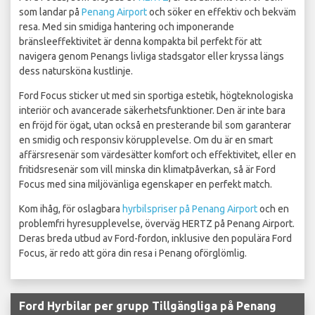
som landar på
Penang Airport
och söker en effektiv och bekväm
resa. Med sin smidiga hantering och imponerande
bränsleeffektivitet är denna kompakta bil perfekt för att
navigera genom Penangs livliga stadsgator eller kryssa längs
dess natursköna kustlinje.
Ford Focus sticker ut med sin sportiga estetik, högteknologiska
interiör och avancerade säkerhetsfunktioner. Den är inte bara
en fröjd för ögat, utan också en presterande bil som garanterar
en smidig och responsiv körupplevelse. Om du är en smart
affärsresenär som värdesätter komfort och effektivitet, eller en
fritidsresenär som vill minska din klimatpåverkan, så är Ford
Focus med sina miljövänliga egenskaper en perfekt match.
Kom ihåg, för oslagbara
hyrbilspriser på Penang Airport
och en
problemfri hyresupplevelse, överväg HERTZ på Penang Airport.
Deras breda utbud av Ford-fordon, inklusive den populära Ford
Focus, är redo att göra din resa i Penang oförglömlig.
Ford Hyrbilar per grupp Tillgängliga på Penang