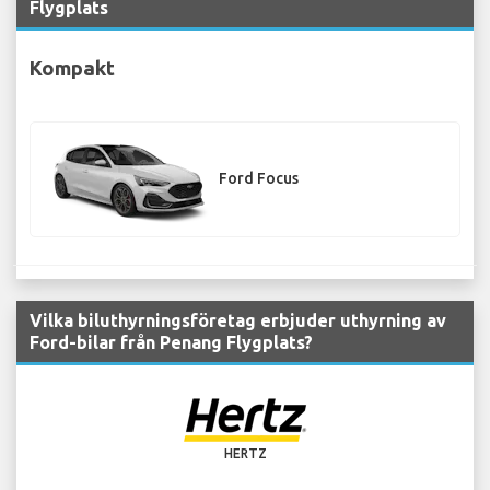
Flygplats
Kompakt
Ford Focus
Vilka biluthyrningsföretag erbjuder uthyrning av
Ford-bilar från Penang Flygplats?
HERTZ