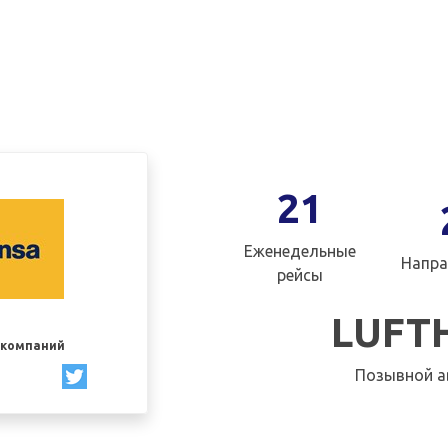
21
Еженедельные
Напра
рейсы
LUFT
акомпаний
Позывной а