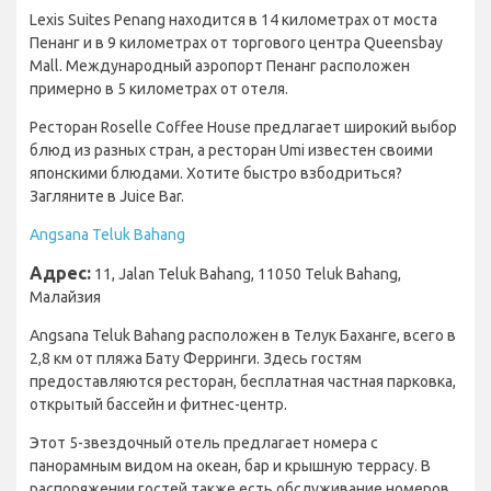
Lexis Suites Penang находится в 14 километрах от моста
Пенанг и в 9 километрах от торгового центра Queensbay
Mall. Международный аэропорт Пенанг расположен
примерно в 5 километрах от отеля.
Ресторан Roselle Coffee House предлагает широкий выбор
блюд из разных стран, а ресторан Umi известен своими
японскими блюдами. Хотите быстро взбодриться?
Загляните в Juice Bar.
Angsana Teluk Bahang
Адрес:
11, Jalan Teluk Bahang, 11050 Teluk Bahang,
Малайзия
Angsana Teluk Bahang расположен в Телук Баханге, всего в
2,8 км от пляжа Бату Ферринги. Здесь гостям
предоставляются ресторан, бесплатная частная парковка,
открытый бассейн и фитнес-центр.
Этот 5-звездочный отель предлагает номера с
панорамным видом на океан, бар и крышную террасу. В
распоряжении гостей также есть обслуживание номеров,