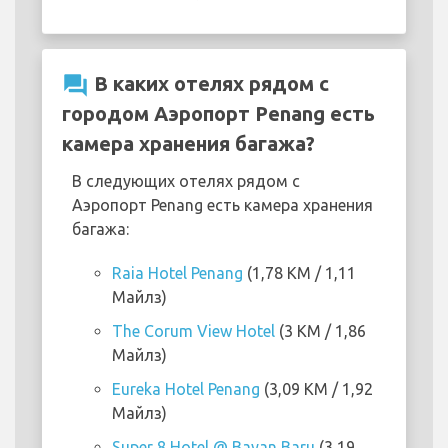
question_answer
В каких отелях рядом с
городом Аэропорт Penang есть
камера хранения багажа?
В следующих отелях рядом с
Аэропорт Penang есть камера хранения
багажа:
Raia Hotel Penang
(1,78 KM / 1,11
Майлз)
The Corum View Hotel
(3 KM / 1,86
Майлз)
Eureka Hotel Penang
(3,09 KM / 1,92
Майлз)
Super 8 Hotel @ Bayan Baru
(3,19