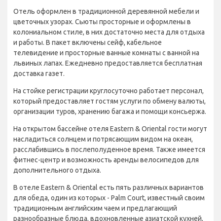
Отель оформлен в традиционной деревянной мебели и
цветочных узорах. Сьюты просторные и оформлены в
колониальном стиле, в них достаточно места для отдыха
и работы. В пакет включены сейф, кабельное
телевидение и просторные ванные комнаты с ванной на
львиных лапах. Ежедневно предоставляется бесплатная
доставка газет.
На стойке регистрации круглосуточно работает персонал,
который предоставляет гостям услуги по обмену валюты,
организации туров, хранению багажа и помощи консьержа.
На открытом бассейне отеля Eastern & Oriental гости могут
насладиться солнцем и потрясающим видом на океан,
расслабившись в послеполуденное время. Также имеется
фитнес-центр и возможность аренды велосипедов для
дополнительного отдыха.
В отеле Eastern & Oriental есть пять различных вариантов
для обеда, один из которых - Palm Court, известный своим
традиционным английским чаем и предлагающий
разнообразные блюда, вдохновленные азиатской кухней,