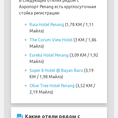
В следующих отелях рядом с
Аэропорт Penang есть круглосуточная
стойка регистрации:
Raia Hotel Penang
(1,78 KM / 1,11
Майлз)
The Corum View Hotel
(3 KM / 1,86
Майлз)
Eureka Hotel Penang
(3,09 KM / 1,92
Майлз)
Super 8 Hotel @ Bayan Baru
(3,19
KM / 1,98 Майлз)
Olive Tree Hotel Penang
(3,52 KM /
2,19 Майлз)
question_answer
Какие отели рядом с