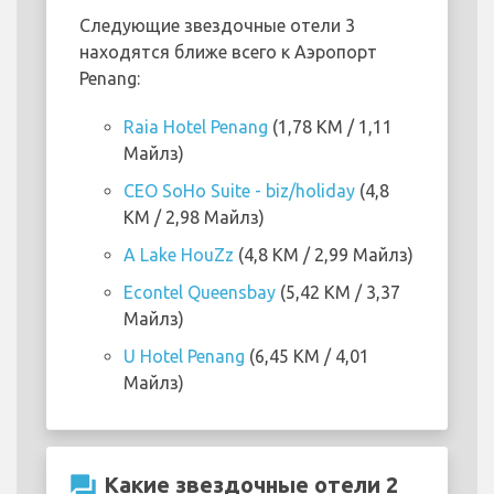
Следующие звездочные отели 3
находятся ближе всего к Аэропорт
Penang:
Raia Hotel Penang
(1,78 KM / 1,11
Майлз)
CEO SoHo Suite - biz/holiday
(4,8
KM / 2,98 Майлз)
A Lake HouZz
(4,8 KM / 2,99 Майлз)
Econtel Queensbay
(5,42 KM / 3,37
Майлз)
U Hotel Penang
(6,45 KM / 4,01
Майлз)
question_answer
Какие звездочные отели 2