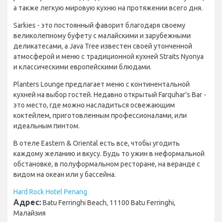
а также легкую мировую кухню на протяжении всего дня.
Sarkies - это постоянный фаворит благодаря своему
великолепному буфету с малайскими и зарубежными
деликатесами, а Java Tree известен своей утонченной
атмосферой и меню с традиционной кухней Straits Nyonya
и классическими европейскими блюдами.
Planters Lounge предлагает меню с континентальной
кухней на выбор гостей. Недавно открытый Farquhar's Bar -
это место, где можно насладиться освежающим
коктейлем, приготовленным профессионалами, или
идеальным пинтом.
В отеле Eastern & Oriental есть все, чтобы угодить
каждому желанию и вкусу. Будь то ужин в неформальной
обстановке, в полуформальном ресторане, на веранде с
видом на океан или у бассейна.
Hard Rock Hotel Penang
Адрес:
Batu Ferringhi Beach, 11100 Batu Ferringhi,
Малайзия