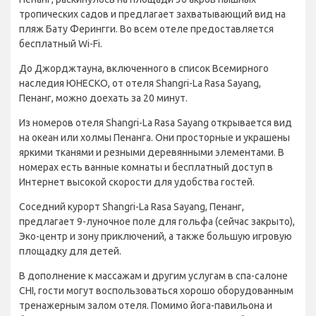
тропических садов и предлагает захватывающий вид на
пляж Бату Ферингги. Во всем отеле предоставляется
бесплатный Wi-Fi.
До Джорджтауна, включенного в список Всемирного
наследия ЮНЕСКО, от отеля Shangri-La Rasa Sayang,
Пенанг, можно доехать за 20 минут.
Из номеров отеля Shangri-La Rasa Sayang открывается вид
на океан или холмы Пенанга. Они просторные и украшены
яркими тканями и резными деревянными элементами. В
номерах есть ванные комнаты и бесплатный доступ в
Интернет высокой скорости для удобства гостей.
Соседний курорт Shangri-La Rasa Sayang, Пенанг,
предлагает 9-луночное поле для гольфа (сейчас закрыто),
Эко-центр и зону приключений, а также большую игровую
площадку для детей.
В дополнение к массажам и другим услугам в спа-салоне
CHI, гости могут воспользоваться хорошо оборудованным
тренажерным залом отеля. Помимо йога-павильона и