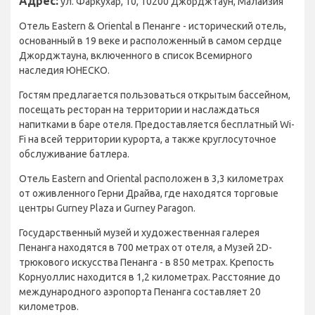
Адрес:
ул. Фаркухар, 10, 10200 Джорджтаун, Малайзия
Отель Eastern & Oriental в Пенанге - исторический отель,
основанный в 19 веке и расположенный в самом сердце
Джорджтауна, включенного в список Всемирного
наследия ЮНЕСКО.
Гостям предлагается пользоваться открытым бассейном,
посещать ресторан на территории и наслаждаться
напитками в баре отеля. Предоставляется бесплатный Wi-
Fi на всей территории курорта, а также круглосуточное
обслуживание батлера.
Отель Eastern and Oriental расположен в 3,3 километрах
от оживленного Герни Драйва, где находятся торговые
центры Gurney Plaza и Gurney Paragon.
Государственный музей и художественная галерея
Пенанга находятся в 700 метрах от отеля, а Музей 2D-
трюкового искусства Пенанга - в 850 метрах. Крепость
Корнуоллис находится в 1,2 километрах. Расстояние до
международного аэропорта Пенанга составляет 20
километров.