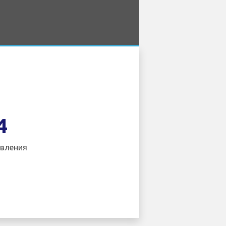
4
вления