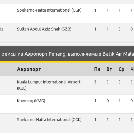
Soekarno-Hatta International (CGK)
1
1
1
1
iz
Sultan Abdul Aziz Shah (SZB)
1
1
3
0
ейсы из Аэропорт Penang, выполняемые Batik Air Mala
Аэропорт
Пн
Вт
Ср
Ч
Kuala Lumpur International Airport
3
3
3
3
(KUL)
Kunming (KMG)
1
0
1
0
Soekarno-Hatta International (CGK)
1
1
1
1