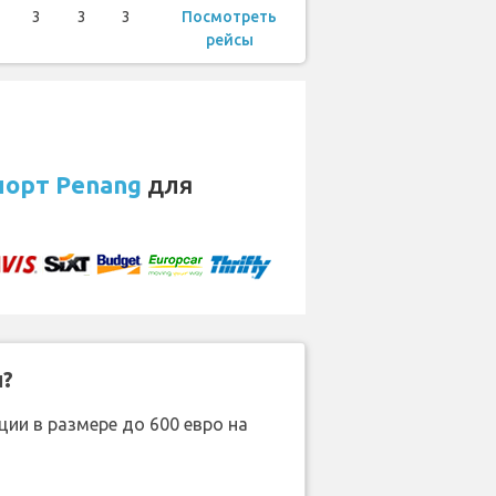
3
3
3
Посмотреть
рейсы
порт Penang
для
н?
ии в размере до 600 евро на