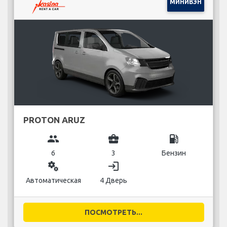
МИНИВЭН
PROTON ARUZ
group
business_center
local_gas_station
6
3
Бензин
miscellaneous_services
login
Автоматическая
4 Дверь
ПОСМОТРЕТЬ...