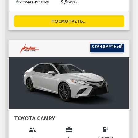
Автоматическая
5 Дверь
ПОСМОТРЕТЬ...
СТАНДАРТНЫЙ
TOYOTA CAMRY
group
business_center
local_gas_station