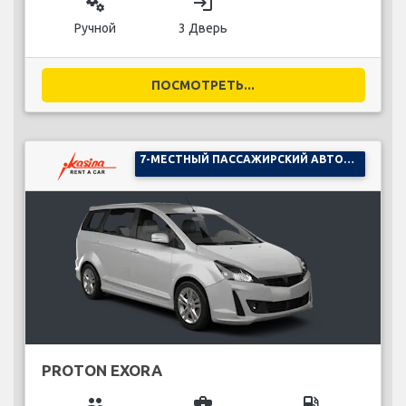
miscellaneous_services
login
Ручной
3 Дверь
ПОСМОТРЕТЬ...
7-МЕСТНЫЙ ПАССАЖИРСКИЙ АВТОМОБИЛЬ
PROTON EXORA
group
business_center
local_gas_station