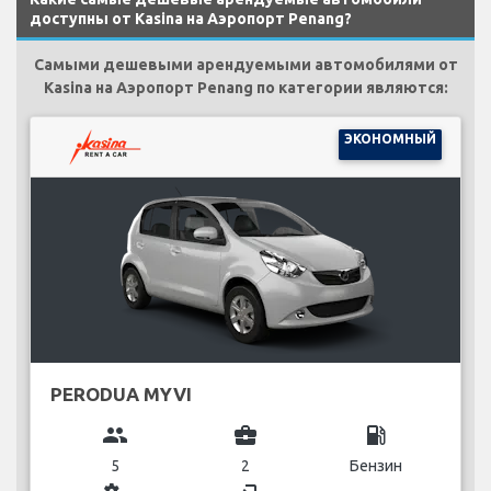
доступны от Kasina на Аэропорт Penang?
Самыми дешевыми арендуемыми автомобилями от
Kasina на Аэропорт Penang по категории являются:
ЭКОНОМНЫЙ
PERODUA MYVI
group
business_center
local_gas_station
5
2
Бензин