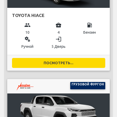
TOYOTA HIACE
group
business_center
local_gas_station
10
4
Бензин
miscellaneous_services
login
Ручной
5 Дверь
ПОСМОТРЕТЬ...
ГРУЗОВОЙ ФУРГОН