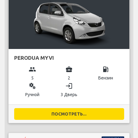
PERODUA MYVI
group
business_center
local_gas_station
5
2
Бензин
miscellaneous_services
login
Ручной
3 Дверь
ПОСМОТРЕТЬ...