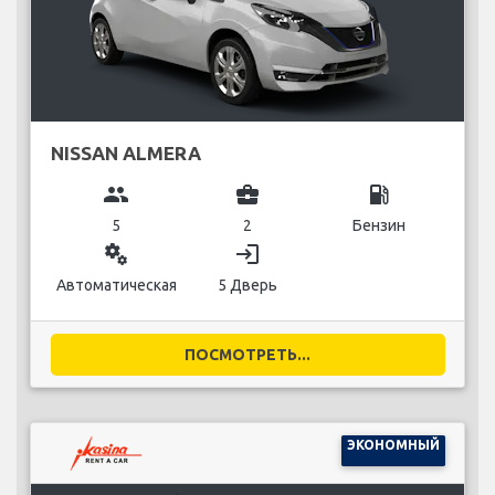
NISSAN ALMERA
group
business_center
local_gas_station
5
2
Бензин
miscellaneous_services
login
Автоматическая
5 Дверь
ПОСМОТРЕТЬ...
ЭКОНОМНЫЙ