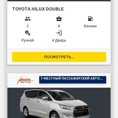
TOYOTA HILUX DOUBLE
group
business_center
local_gas_station
5
0
Бензин
miscellaneous_services
login
Ручной
4 Дверь
ПОСМОТРЕТЬ...
7-МЕСТНЫЙ ПАССАЖИРСКИЙ АВТОМОБИЛЬ