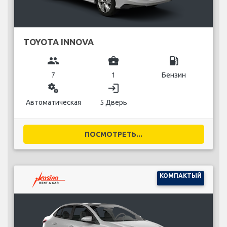
TOYOTA INNOVA
group
business_center
local_gas_station
7
1
Бензин
miscellaneous_services
login
Автоматическая
5 Дверь
ПОСМОТРЕТЬ...
КОМПАКТЫЙ