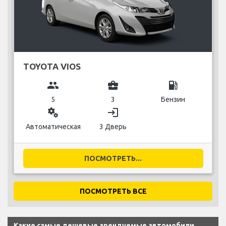
TOYOTA VIOS
group
business_center
local_gas_station
5
3
Бензин
miscellaneous_services
login
Автоматическая
3 Дверь
ПОСМОТРЕТЬ...
ПОСМОТРЕТЬ ВСЕ
Какие самые дешевые арендуемые автомобили