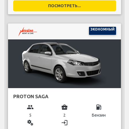
ПОСМОТРЕТЬ...
ЭКОНОМНЫЙ
PROTON SAGA
group
business_center
local_gas_station
5
2
Бензин
miscellaneous_services
login