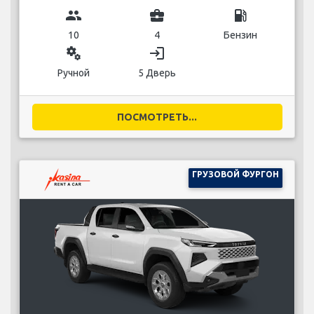
group
business_center
local_gas_station
10
4
Бензин
miscellaneous_services
login
Ручной
5 Дверь
ПОСМОТРЕТЬ...
ГРУЗОВОЙ ФУРГОН