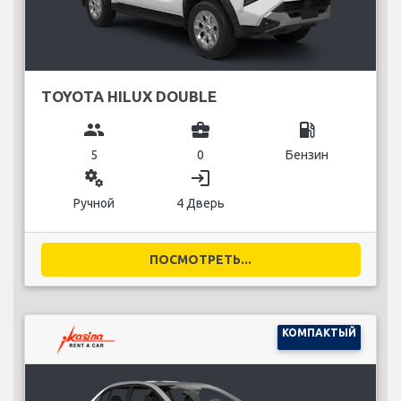
TOYOTA HILUX DOUBLE
group
business_center
local_gas_station
5
0
Бензин
miscellaneous_services
login
Ручной
4 Дверь
ПОСМОТРЕТЬ...
КОМПАКТЫЙ