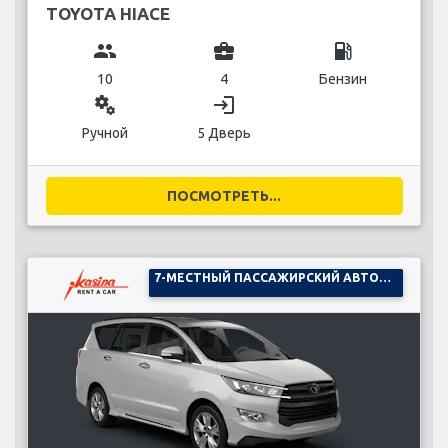
TOYOTA HIACE
group
business_center
local_gas_station
10
4
Бензин
miscellaneous_services
login
Ручной
5 Дверь
ПОСМОТРЕТЬ...
7-МЕСТНЫЙ ПАССАЖИРСКИЙ АВТОМОБИЛЬ