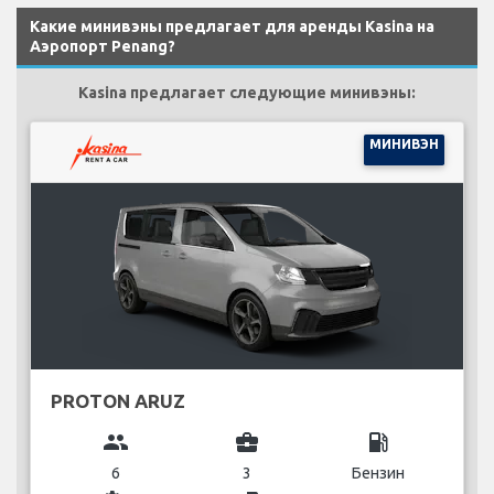
Какие минивэны предлагает для аренды Kasina на
Аэропорт Penang?
Kasina предлагает следующие минивэны:
МИНИВЭН
PROTON ARUZ
group
business_center
local_gas_station
6
3
Бензин