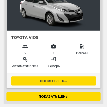
TOYOTA VIOS
group
business_center
local_gas_station
5
3
Бензин
miscellaneous_services
login
Автоматическая
3 Дверь
ПОСМОТРЕТЬ...
ПОКАЗАТЬ ЦЕНЫ