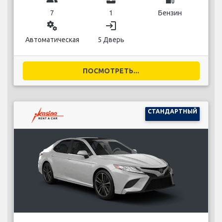
7
1
Бензин
miscellaneous_services
login
Автоматическая
5 Дверь
ПОСМОТРЕТЬ...
СТАНДАРТНЫЙ