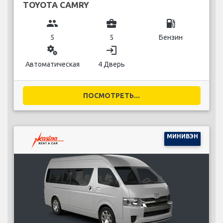
TOYOTA CAMRY
group
business_center
local_gas_station
5
5
Бензин
miscellaneous_services
login
Автоматическая
4 Дверь
ПОСМОТРЕТЬ...
МИНИВЭН