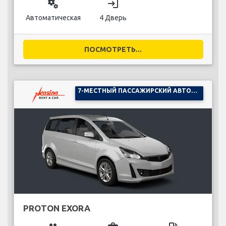
miscellaneous_services
login
Автоматическая
4 Дверь
ПОСМОТРЕТЬ...
7-МЕСТНЫЙ ПАССАЖИРСКИЙ АВТОМОБИЛЬ
PROTON EXORA