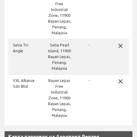
Free
Industrial
Zone, 11900
Bayan Lepas,
Penang,
Malaysia
close
Setia Tri-
Setia Pearl
-
Angle
Island, 11900
Bayan Lepas,
Penang,
Malaysia
close
VXL Alliance
Bayan Lepas
-
Sdn Bhd
Free
Industrial
Zone, 11900
Bayan Lepas,
Penang,
Malaysia
Карта парковок на Аэропорт Penang