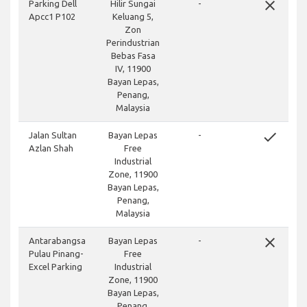
close
Parking Dell
Hilir Sungai
-
Apcc1 P102
Keluang 5,
Zon
Perindustrian
Bebas Fasa
IV, 11900
Bayan Lepas,
Penang,
Malaysia
done
Jalan Sultan
Bayan Lepas
-
Azlan Shah
Free
Industrial
Zone, 11900
Bayan Lepas,
Penang,
Malaysia
close
Antarabangsa
Bayan Lepas
-
Pulau Pinang-
Free
Excel Parking
Industrial
Zone, 11900
Bayan Lepas,
Penang,