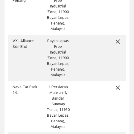
Penang
Free
Industrial
Zone, 11900
Bayan Lepas,
Penang,
Malaysia
close
VXL Alliance
Bayan Lepas
-
Sdn Bhd
Free
Industrial
Zone, 11900
Bayan Lepas,
Penang,
Malaysia
close
Nava Car Park
1 Persiaran
-
24J
Mahsuri 1,
Bandar
Sunway
Tunas, 11950
Bayan Lepas,
Penang,
Malaysia