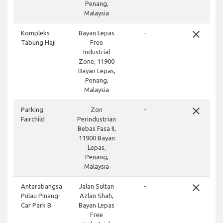
Penang,
Malaysia
close
Kompleks
Bayan Lepas
-
Tabung Haji
Free
Industrial
Zone, 11900
Bayan Lepas,
Penang,
Malaysia
close
Parking
Zon
-
Fairchild
Perindustrian
Bebas Fasa II,
11900 Bayan
Lepas,
Penang,
Malaysia
close
Antarabangsa
Jalan Sultan
-
Pulau Pinang-
Azlan Shah,
Car Park B
Bayan Lepas
Free