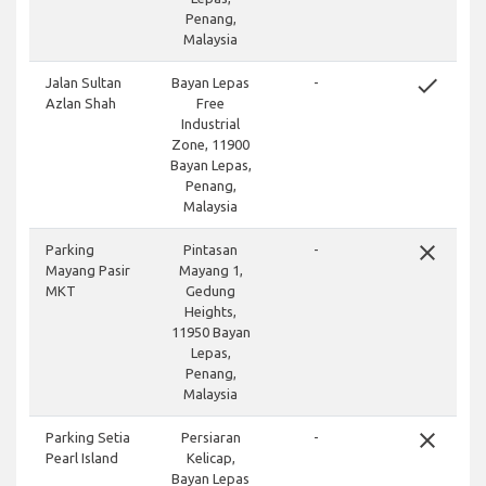
Penang,
Malaysia
done
Jalan Sultan
Bayan Lepas
-
Azlan Shah
Free
Industrial
Zone, 11900
Bayan Lepas,
Penang,
Malaysia
close
Parking
Pintasan
-
Mayang Pasir
Mayang 1,
MKT
Gedung
Heights,
11950 Bayan
Lepas,
Penang,
Malaysia
close
Parking Setia
Persiaran
-
Pearl Island
Kelicap,
Bayan Lepas