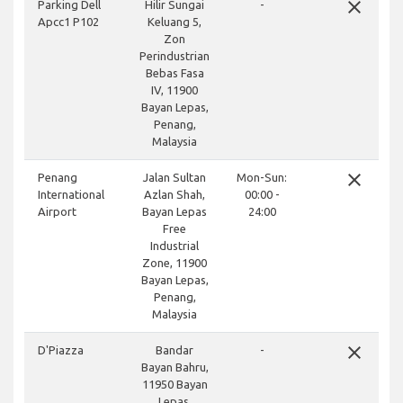
close
Parking Dell
Hilir Sungai
-
Apcc1 P102
Keluang 5,
Zon
Perindustrian
Bebas Fasa
IV, 11900
Bayan Lepas,
Penang,
Malaysia
close
Penang
Jalan Sultan
Mon-Sun:
International
Azlan Shah,
00:00 -
Airport
Bayan Lepas
24:00
Free
Industrial
Zone, 11900
Bayan Lepas,
Penang,
Malaysia
close
D'Piazza
Bandar
-
Bayan Bahru,
11950 Bayan
Lepas,