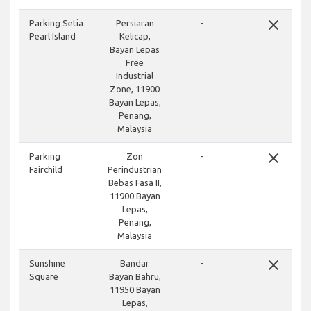
close
Parking Setia
Persiaran
-
Pearl Island
Kelicap,
Bayan Lepas
Free
Industrial
Zone, 11900
Bayan Lepas,
Penang,
Malaysia
close
Parking
Zon
-
Fairchild
Perindustrian
Bebas Fasa II,
11900 Bayan
Lepas,
Penang,
Malaysia
close
Sunshine
Bandar
-
Square
Bayan Bahru,
11950 Bayan
Lepas,