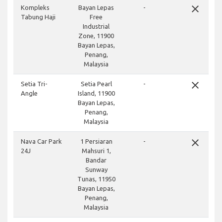
close
Kompleks
Bayan Lepas
-
Tabung Haji
Free
Industrial
Zone, 11900
Bayan Lepas,
Penang,
Malaysia
close
Setia Tri-
Setia Pearl
-
Angle
Island, 11900
Bayan Lepas,
Penang,
Malaysia
close
Nava Car Park
1 Persiaran
-
24J
Mahsuri 1,
Bandar
Sunway
Tunas, 11950
Bayan Lepas,
Penang,
Malaysia