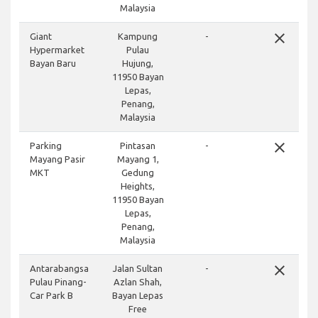
Malaysia
close
Giant
Kampung
-
Hypermarket
Pulau
Bayan Baru
Hujung,
11950 Bayan
Lepas,
Penang,
Malaysia
close
Parking
Pintasan
-
Mayang Pasir
Mayang 1,
MKT
Gedung
Heights,
11950 Bayan
Lepas,
Penang,
Malaysia
close
Antarabangsa
Jalan Sultan
-
Pulau Pinang-
Azlan Shah,
Car Park B
Bayan Lepas
Free