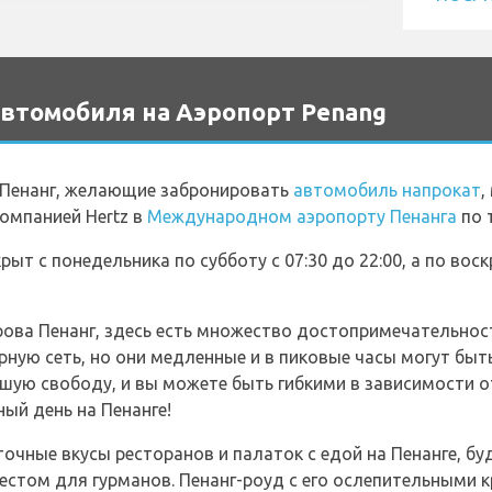
втомобиля на Аэропорт Penang
 Пенанг, желающие забронировать
автомобиль напрокат
,
омпанией Hertz в
Международном аэропорту Пенанга
по 
т с понедельника по субботу с 07:30 до 22:00, а по воск
ова Пенанг, здесь есть множество достопримечательнос
ную сеть, но они медленные и в пиковые часы могут быт
шую свободу, и вы можете быть гибкими в зависимости о
ный день на Пенанге!
чные вкусы ресторанов и палаток с едой на Пенанге, б
естом для гурманов. Пенанг-роуд с его ослепительными 