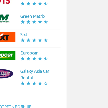
star
star
star
star
star_half
Green Matrix
star
star
star
star
star_half
Sixt
star
star
star
star
star_half
Europcar
star
star
star
star
star_half
Galaxy Asia Car
Rental
star
star
star
star
star_border
ОТРЕТЬ БОЛЬШЕ