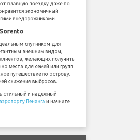
ают плавную поездку даже по
понравится экономичный
ругими внедорожниками.
Sorento
идеальным спутником для
легантным внешним видом,
 клиентов, желающих получить
чно места для семей или групп
ное путешествие по острову.
ией снижения выбросов.
ть стильный и надежный
аэропорту Пенанга
и начните