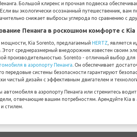
Пенанга. Большой клиренс и прочная подвеска обеспечив
 Если вы экологически осознанный путешественник, вам 
начительно снижает выбросы углерода по сравнению с д
ование Пенанга в роскошном комфорте с Kia 
 мощности, Kia Sorento, предлагаемый
HERTZ
, является 
е. Этот среднеразмерный внедорожник известен своим э
й производительностью. Sorento - отличный выбор для
томобиля в аэропорту Пенанга
. Он обеспечивает достато
го передовые системы безопасности гарантируют безопас
ски чистый дизайн с эффективным двигателем и технолог
ды автомобиля в аэропорту Пенанга или стремитесь води
одели, отвечающие вашим потребностям. Арендуйте Kia в
и стилем.