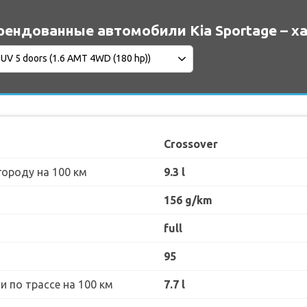
рендованные автомобили Kia Sportage – х
Crossover
городу на 100 км
9.3 l
156 g/km
full
95
 по трассе на 100 км
7.7 l