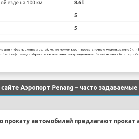
ой езде на 100 км
8.6 l
5
5
о для информационных целей, мы не можем гарантировать точную модель автомобиля Kia
робной информации обратитесь в компанию по аренде автомобилей на сайте Аэропорт Pe
 сайте Аэропорт Penang – часто задаваемые
о прокату автомобилей предлагают прокат 