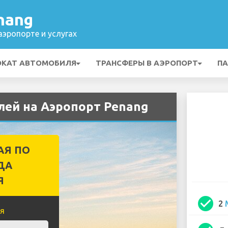
nang
эропорте и услугах
ОКАТ АВТОМОБИЛЯ
ТРАНСФЕРЫ В АЭРОПОРТ
ПА
лей на Аэропорт Penang
АЯ ПО
ДА
Я
check_circle
2
я